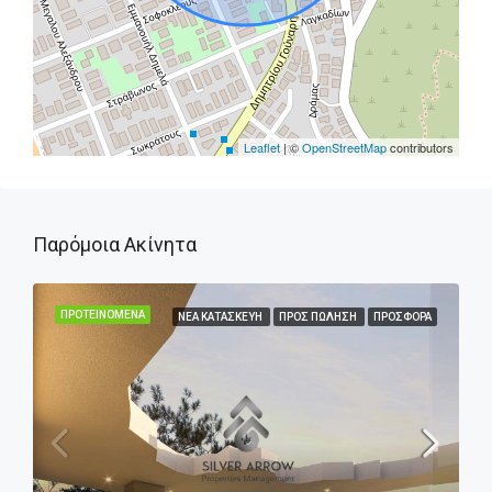
Leaflet
| ©
OpenStreetMap
contributors
Παρόμοια Ακίνητα
ΠΡΟΤΕΙΝΌΜΕΝΑ
ΝΈΑ ΚΑΤΑΣΚΕΥΉ
ΠΡΟΣ ΠΏΛΗΣΗ
ΠΡΟΣΦΟΡΆ