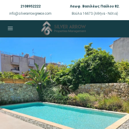
2108952222
Λεωφ. Βασιλέως Παύλου 82.
info@silverarrowgreece.com
Βούλα 16673 (Αθήνα - Νότια)