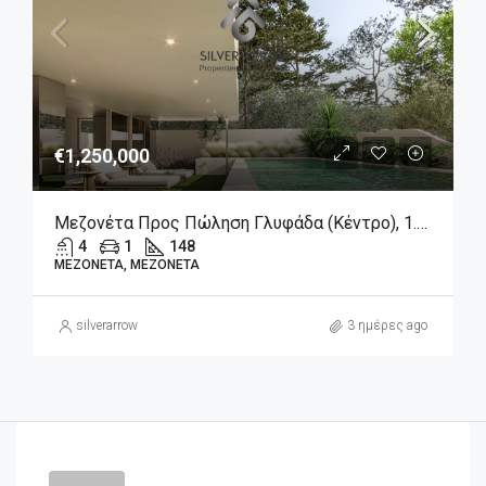
€1,250,000
Μεζονέτα Προς Πώληση Γλυφάδα (Κέντρο), 1.250.000€, 148 Τ.μ.
4
1
148
ΜΕΖΟΝΈΤΑ, ΜΕΖΟΝΈΤΑ
silverarrow
3 ημέρες ago