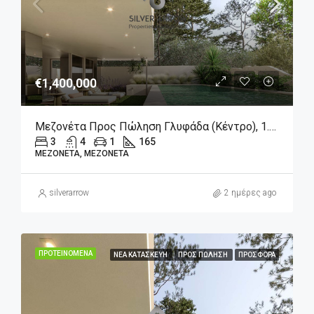
€1,400,000
Μεζονέτα Προς Πώληση Γλυφάδα (Κέντρο), 1.400.000€, 165 Τ.μ.
3
4
1
165
ΜΕΖΟΝΈΤΑ, ΜΕΖΟΝΈΤΑ
silverarrow
2 ημέρες ago
ΠΡΟΤΕΙΝΌΜΕΝΑ
ΝΈΑ ΚΑΤΑΣΚΕΥΉ
ΠΡΟΣ ΠΏΛΗΣΗ
ΠΡΟΣΦΟΡΆ