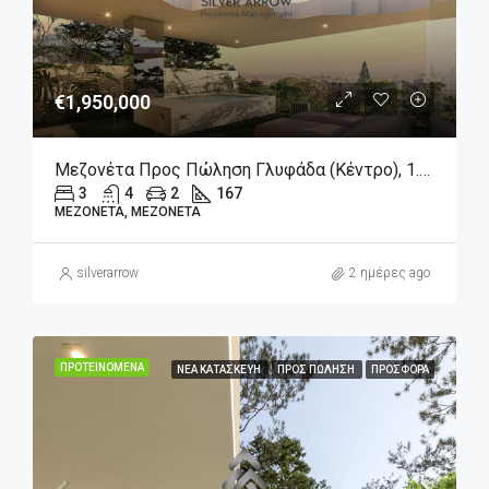
€1,950,000
Μεζονέτα Προς Πώληση Γλυφάδα (Κέντρο), 1.950.000€, 167 Τ.μ.
3
4
2
167
ΜΕΖΟΝΈΤΑ, ΜΕΖΟΝΈΤΑ
silverarrow
2 ημέρες ago
ΠΡΟΤΕΙΝΌΜΕΝΑ
ΝΈΑ ΚΑΤΑΣΚΕΥΉ
ΠΡΟΣ ΠΏΛΗΣΗ
ΠΡΟΣΦΟΡΆ