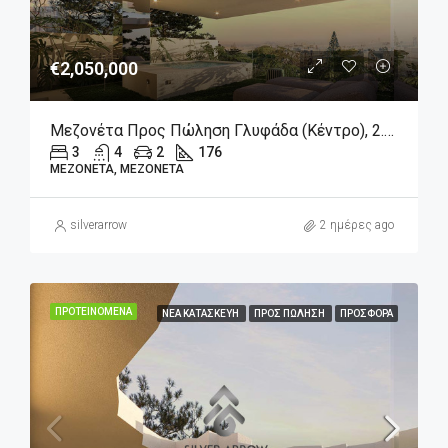
€2,050,000
Μεζονέτα Προς Πώληση Γλυφάδα (Κέντρο), 2.050.000€, 176 Τ.μ.
3
4
2
176
ΜΕΖΟΝΈΤΑ, ΜΕΖΟΝΈΤΑ
silverarrow
2 ημέρες ago
ΠΡΟΤΕΙΝΌΜΕΝΑ
ΝΈΑ ΚΑΤΑΣΚΕΥΉ
ΠΡΟΣ ΠΏΛΗΣΗ
ΠΡΟΣΦΟΡΆ