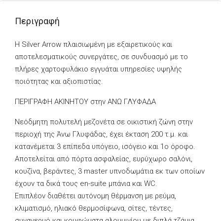
Περιγραφή
Η Silver Arrow πλαισιωμένη με εξαιρετικούς και
αποτελεσματικούς συνεργάτες, σε συνδυασμό με το
πλήρες χαρτοφυλάκιο εγγυάται υπηρεσίες υψηλής
ποιότητας και αξιοπιστίας.
ΠΕΡΙΓΡΑΦΗ ΑΚΙΝΗΤΟΥ στην ΑΝΩ ΓΛΥΦΑΔΑ
Νεόδμητη πολυτελή μεζονέτα σε οικιστική ζώνη στην
περιοχή της Άνω Γλυφάδας, έχει έκταση 200 τ.μ. και
κατανέμεται 3 επίπεδα υπόγειο, ισόγειο και 1ο όροφο.
Αποτελείται από πόρτα ασφαλείας, ευρύχωρο σαλόνι,
κουζίνα, βεράντες, 3 master υπνοδωμάτια εκ των οποίων
έχουν τα δικά τους en-suite μπάνια και WC.
Επιπλέον διαθέτει αυτόνομη θέρμανση με ρεύμα,
κλιματισμό, ηλιακό θερμοσίφωνα, σίτες, τέντες,
συναγερμό και κουφώματα αλουμινίου με διπλά τζάμια.