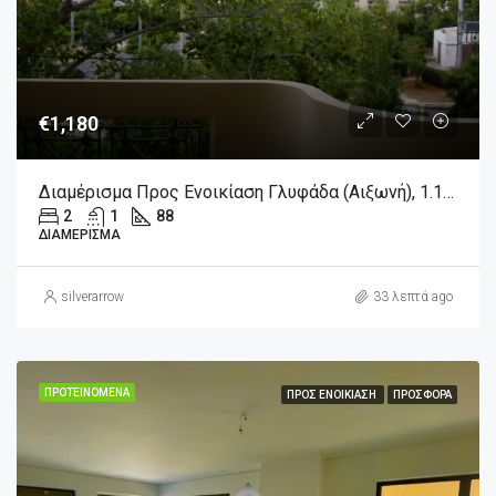
€1,180
Διαμέρισμα Προς Ενοικίαση Γλυφάδα (Αιξωνή), 1.180€, 88 Τ.μ.
2
1
88
ΔΙΑΜΈΡΙΣΜΑ
silverarrow
33 λεπτά ago
ΠΡΟΤΕΙΝΌΜΕΝΑ
ΠΡΟΣ ΕΝΟΙΚΊΑΣΗ
ΠΡΟΣΦΟΡΆ