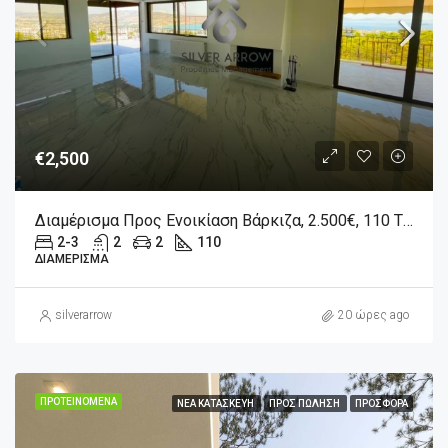
€2,500
Διαμέρισμα Προς Ενοικίαση Βάρκιζα, 2.500€, 110 Τ.μ.
2-3
2
2
110
ΔΙΑΜΈΡΙΣΜΑ
silverarrow
20 ώρες ago
ΠΡΟΤΕΙΝΌΜΕΝΑ
ΝΈΑ ΚΑΤΑΣΚΕΥΉ
ΠΡΟΣ ΠΏΛΗΣΗ
ΠΡΟΣΦΟΡΆ