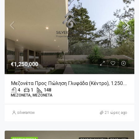
€1,250,000
Μεζονέτα Προς Πώληση Γλυφάδα (Κέντρο), 1.250.000€, 148 Τ.μ.
4
1
148
ΜΕΖΟΝΈΤΑ, ΜΕΖΟΝΈΤΑ
silverarrow
21 ώρες ago