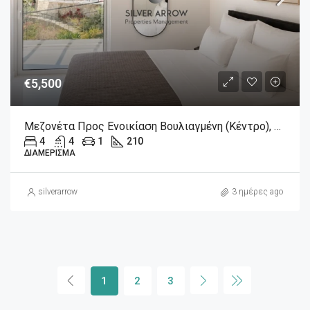
€5,500
Μεζονέτα Προς Ενοικίαση Βουλιαγμένη (Κέντρο), 5.500€, 210 Τ.μ.
4
4
1
210
ΔΙΑΜΈΡΙΣΜΑ
silverarrow
3 ημέρες ago
1
2
3