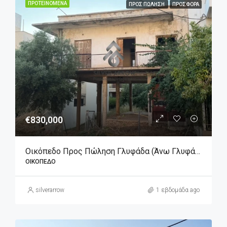
ΠΡΟΤΕΙΝΌΜΕΝΑ
ΠΡΟΣ ΠΏΛΗΣΗ
ΠΡΟΣΦΟΡΆ
€830,000
Οικόπεδο Προς Πώληση Γλυφάδα (Άνω Γλυφάδα), 830.000€, 450 Τ.μ.
ΟΙΚΌΠΕΔΟ
silverarrow
1 εβδομάδα ago