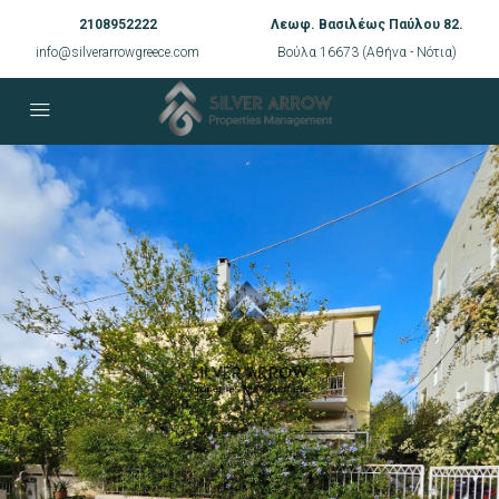
2108952222
Λεωφ. Βασιλέως Παύλου 82.
info@silverarrowgreece.com
Βούλα 16673 (Αθήνα - Νότια)