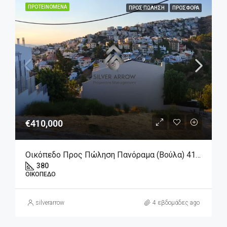
ΠΡΟΤΕΙΝΌΜΕΝΑ
ΠΡΟΣ ΠΏΛΗΣΗ
ΠΡΟΣΦΟΡΆ
€410,000
Οικόπεδο Προς Πώληση Πανόραμα (Βούλα) 410.000€ , 380 Τ.Μ.
380
ΟΙΚΌΠΕΔΟ
silverarrow
4 εβδομάδες ago