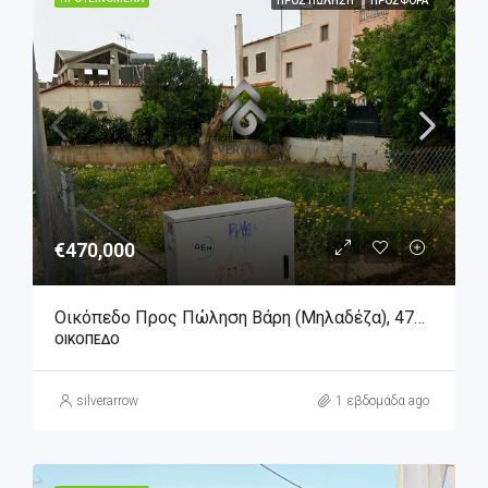
ΠΡΟΣ ΠΏΛΗΣΗ
ΠΡΟΣΦΟΡΆ
€470,000
Οικόπεδο Προς Πώληση Βάρη (Μηλαδέζα), 470.000€, 464 Τ.μ.
ΟΙΚΌΠΕΔΟ
silverarrow
1 εβδομάδα ago