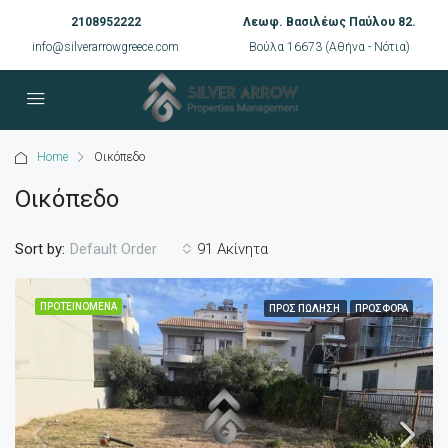
2108952222
Λεωφ. Βασιλέως Παύλου 82.
info@silverarrowgreece.com
Βούλα 16673 (Αθήνα - Νότια)
Home
Οικόπεδο
Οικόπεδο
Sort by:
91 Ακίνητα
Default Order
ΠΡΟΤΕΙΝΌΜΕΝΑ
ΠΡΟΣ ΠΏΛΗΣΗ
ΠΡΟΣΦΟΡΆ