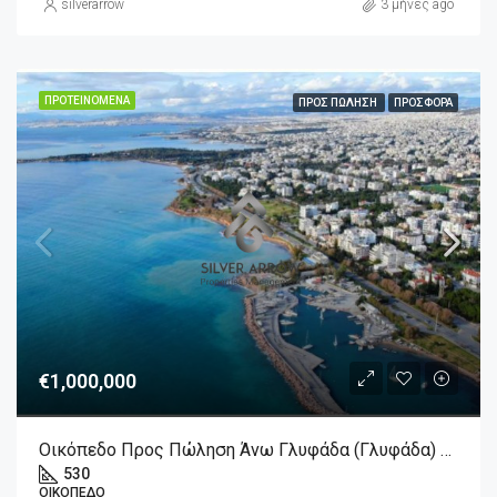
silverarrow
3 μήνες ago
ΠΡΟΤΕΙΝΌΜΕΝΑ
ΠΡΟΣ ΠΏΛΗΣΗ
ΠΡΟΣΦΟΡΆ
€1,000,000
Οικόπεδο Προς Πώληση Άνω Γλυφάδα (Γλυφάδα) 1.000.000€ , 530 Τ.Μ.
530
ΟΙΚΌΠΕΔΟ