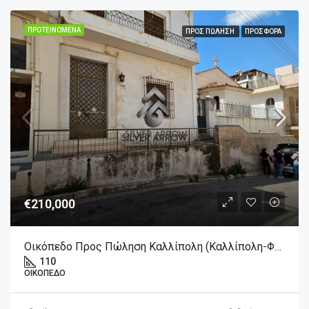
ΠΡΟΤΕΙΝΌΜΕΝΑ
ΠΡΟΣ ΠΏΛΗΣΗ
ΠΡΟΣΦΟΡΆ
€210,000
Οικόπεδο Προς Πώληση Καλλίπολη (Καλλίπολη-Φρεαττύδα) 210.000€ , 110 Τ.Μ.
110
ΟΙΚΌΠΕΔΟ