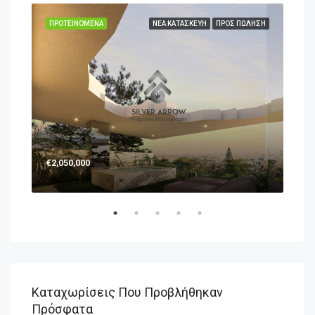
ΛΗΣΗ
ΠΡΟΤΕΙΝΌΜΕΝΑ
ΝΈΑ ΚΑΤΑΣΚΕΥΉ
ΠΡΟΣ ΠΏΛΗΣΗ
ΠΡΟ
€2,050,000
€1,
Καταχωρίσεις Που Προβλήθηκαν
Πρόσφατα