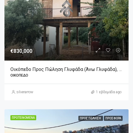
€830,000
Οικόπεδο Προς Πώληση Γλυφάδα (Άνω Γλυφάδα), 830.000€, 450 Τ.μ.
ΟΙΚΌΠΕΔΟ
silverarrow
1 εβδομάδα ago
ΠΡΟΤΕΙΝΌΜΕΝΑ
ΠΡΟΣ ΠΏΛΗΣΗ
ΠΡΟΣΦΟΡΆ