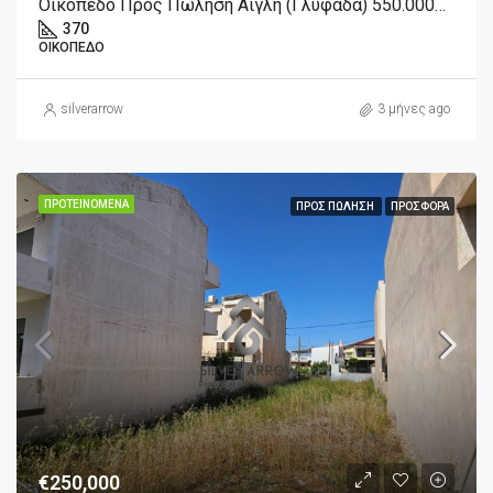
Οικόπεδο Προς Πώληση Αίγλη (Γλυφάδα) 550.000€ , 370 Τ.Μ.
370
ΟΙΚΌΠΕΔΟ
silverarrow
3 μήνες ago
ΠΡΟΤΕΙΝΌΜΕΝΑ
ΠΡΟΣ ΠΏΛΗΣΗ
ΠΡΟΣΦΟΡΆ
€250,000