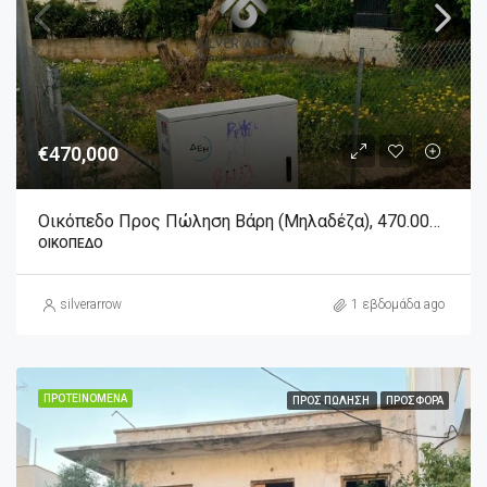
€470,000
Οικόπεδο Προς Πώληση Βάρη (Μηλαδέζα), 470.000€, 464 Τ.μ.
ΟΙΚΌΠΕΔΟ
silverarrow
1 εβδομάδα ago
ΠΡΟΤΕΙΝΌΜΕΝΑ
ΠΡΟΣ ΠΏΛΗΣΗ
ΠΡΟΣΦΟΡΆ