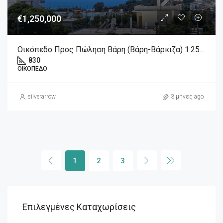
€1,250,000
Οικόπεδο Προς Πώληση Βάρη (Βάρη-Βάρκιζα) 1.250.000€ , 830 Τ.Μ.
830
ΟΙΚΌΠΕΔΟ
silverarrow
3 μήνες ago
1
2
3
Επιλεγμένες Καταχωρίσεις