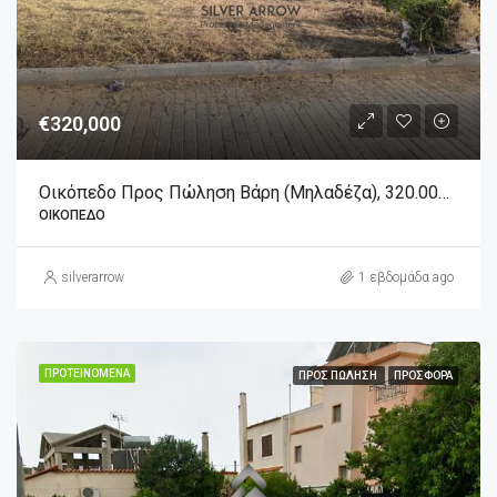
€320,000
Οικόπεδο Προς Πώληση Βάρη (Μηλαδέζα), 320.000€, 230 Τ.μ.
ΟΙΚΌΠΕΔΟ
silverarrow
1 εβδομάδα ago
ΠΡΟΤΕΙΝΌΜΕΝΑ
ΠΡΟΣ ΠΏΛΗΣΗ
ΠΡΟΣΦΟΡΆ