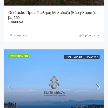
Οικόπεδο Προς Πώληση Μηλαδέζα (Βάρη-Βάρκιζα) 250.000€ , 300 Τ.Μ
300
ΟΙΚΌΠΕΔΟ
silverarrow
3 μήνες ago
ΠΡΟΤΕΙΝΌΜΕΝΑ
ΠΡΟΣ ΠΏΛΗΣΗ
ΠΡΟΣΦΟΡΆ