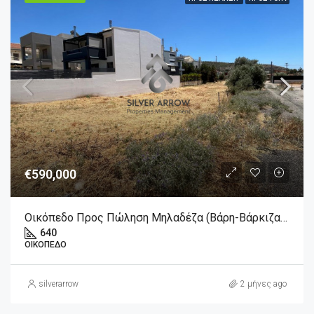
€590,000
Οικόπεδο Προς Πώληση Μηλαδέζα (Βάρη-Βάρκιζα), 590.000€ , 640 Τ.Μ.
640
ΟΙΚΌΠΕΔΟ
silverarrow
2 μήνες ago