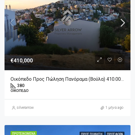
€410,000
Οικόπεδο Προς Πώληση Πανόραμα (Βούλα) 410.000€ , 380 Τ.Μ.
380
ΟΙΚΌΠΕΔΟ
silverarrow
1 μήνα ago
ΠΡΟΤΕΙΝΌΜΕΝΑ
ΠΡΟΣ ΠΏΛΗΣΗ
ΠΡΟΣΦΟΡΆ