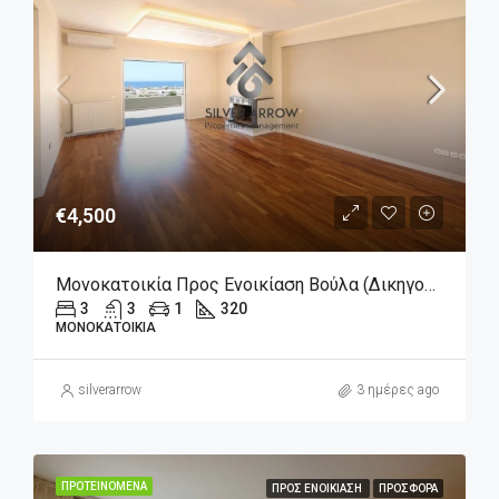
€4,500
Μονοκατοικία Προς Ενοικίαση Βούλα (Δικηγορικά), 4.500€, 320 Τ.μ.
3
3
1
320
ΜΟΝΟΚΑΤΟΙΚΊΑ
silverarrow
3 ημέρες ago
ΠΡΟΤΕΙΝΌΜΕΝΑ
ΠΡΟΣ ΕΝΟΙΚΊΑΣΗ
ΠΡΟΣΦΟΡΆ