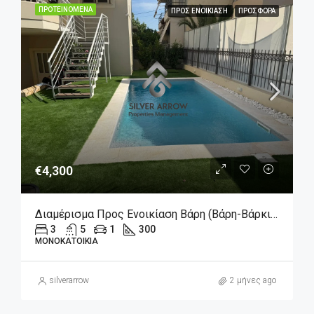
ΠΡΟΤΕΙΝΌΜΕΝΑ
ΠΡΟΣ ΕΝΟΙΚΊΑΣΗ
ΠΡΟΣΦΟΡΆ
€4,300
Διαμέρισμα Προς Ενοικίαση Βάρη (Βάρη-Βάρκιζα), 4.300€, 300 Τ.Μ.
3
5
1
300
ΜΟΝΟΚΑΤΟΙΚΊΑ
silverarrow
2 μήνες ago