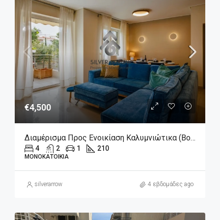
€4,500
Διαμέρισμα Προς Ενοικίαση Καλυμνιώτικα (Βούλα) 4.500€ , 210 Τ.Μ.
4
2
1
210
ΜΟΝΟΚΑΤΟΙΚΊΑ
silverarrow
4 εβδομάδες ago