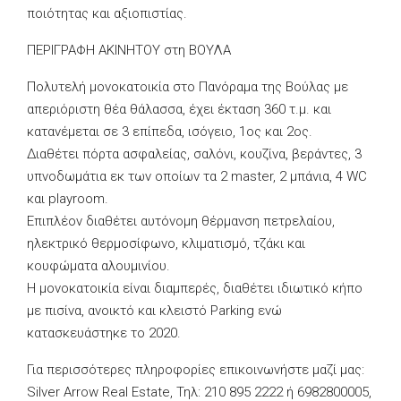
ποιότητας και αξιοπιστίας.
ΠΕΡΙΓΡΑΦΗ ΑΚΙΝΗΤΟΥ στη ΒΟΥΛΑ
Πολυτελή μονοκατοικία στο Πανόραμα της Βούλας με
απεριόριστη θέα θάλασσα, έχει έκταση 360 τ.μ. και
κατανέμεται σε 3 επίπεδα, ισόγειο, 1ος και 2ος.
Διαθέτει πόρτα ασφαλείας, σαλόνι, κουζίνα, βεράντες, 3
υπνοδωμάτια εκ των οποίων τα 2 master, 2 μπάνια, 4 WC
και playroom.
Επιπλέον διαθέτει αυτόνομη θέρμανση πετρελαίου,
ηλεκτρικό θερμοσίφωνο, κλιματισμό, τζάκι και
κουφώματα αλουμινίου.
Η μονοκατοικία είναι διαμπερές, διαθέτει ιδιωτικό κήπο
με πισίνα, ανοικτό και κλειστό Parking ενώ
κατασκευάστηκε το 2020.
Για περισσότερες πληροφορίες επικοινωνήστε μαζί μας:
Silver Arrow Real Estate, Τηλ: 210 895 2222 ή 6982800005,