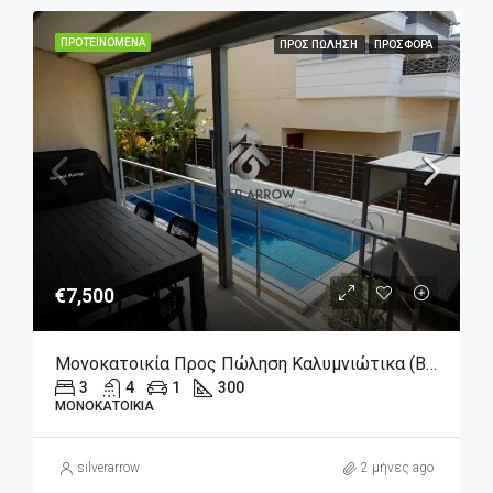
ΠΡΟΤΕΙΝΌΜΕΝΑ
ΠΡΟΣ ΠΏΛΗΣΗ
ΠΡΟΣΦΟΡΆ
€7,500
Μονοκατοικία Προς Πώληση Καλυμνιώτικα (Βούλα) 7.500€ , 300 Τ.Μ.
3
4
1
300
ΜΟΝΟΚΑΤΟΙΚΊΑ
silverarrow
2 μήνες ago