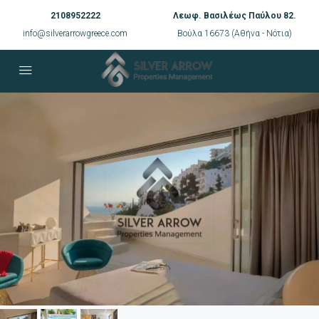
2108952222
Λεωφ. Βασιλέως Παύλου 82.
info@silverarrowgreece.com
Βούλα 16673 (Αθήνα - Νότια)