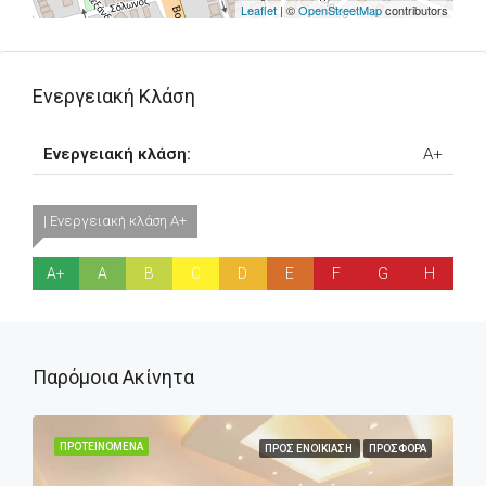
Leaflet
| ©
OpenStreetMap
contributors
Ενεργειακή Κλάση
Ενεργειακή κλάση:
A+
| Ενεργειακή κλάση A+
A+
A
B
C
D
E
F
G
H
Παρόμοια Ακίνητα
ΠΡΟΤΕΙΝΌΜΕΝΑ
ΠΡΟΣ ΕΝΟΙΚΊΑΣΗ
ΠΡΟΣΦΟΡΆ