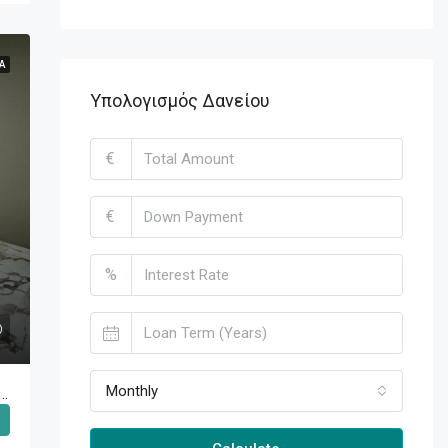
Ά
Υπολογισμός Δανείου
€
€
%
Monthly
ία Προς Ενοικίαση Κέντρο (Βουλιαγμένη) 2.500€ , 93 Τ.Μ.