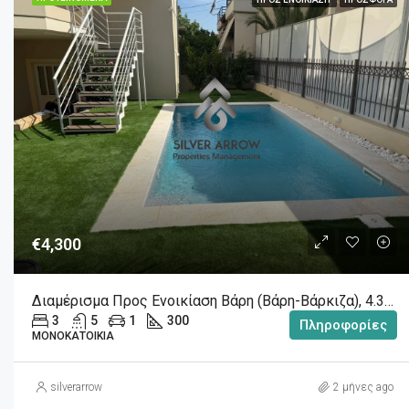
€4,300
Διαμέρισμα Προς Ενοικίαση Βάρη (Βάρη-Βάρκιζα), 4.300€, 300 Τ.Μ.
3
5
1
300
Πληροφορίες
ΜΟΝΟΚΑΤΟΙΚΊΑ
silverarrow
2 μήνες ago