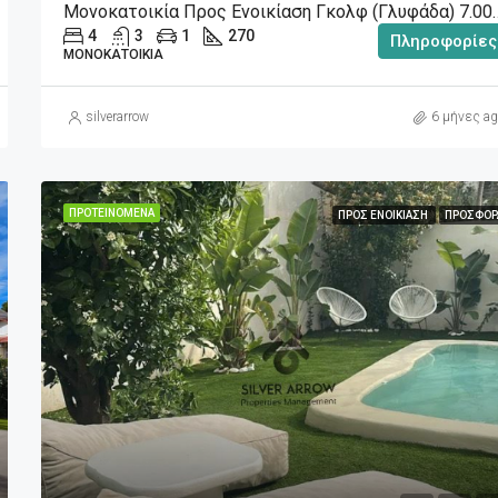
Μονοκατοικία Προς Ενοικίαση 
4
3
1
270
Πληροφορίες
ΜΟΝΟΚΑΤΟΙΚΊΑ
silverarrow
6 μήνες ag
ΠΡΟΤΕΙΝΌΜΕΝΑ
ΠΡΟΣ ΕΝΟΙΚΊΑΣΗ
ΠΡΟΣΦΟΡ