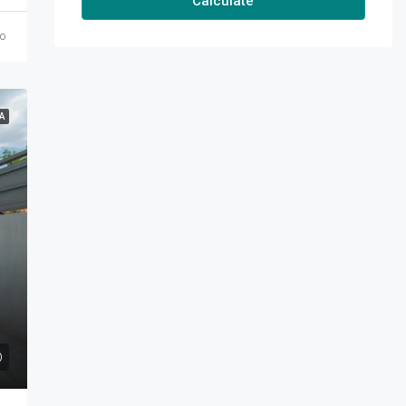
Calculate
o
Ά