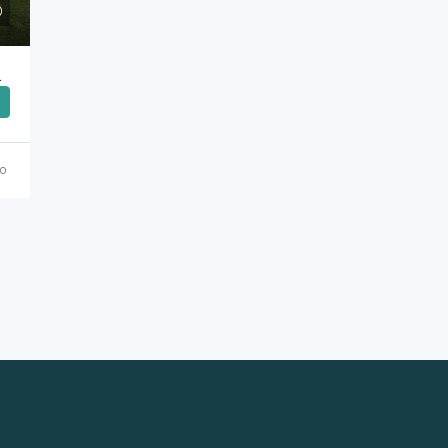
 4.800€ , 120 Τ.Μ
o