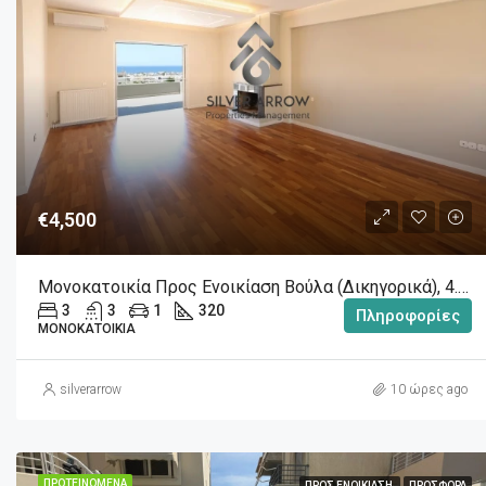
€4,500
Μονοκατοικία Προς Ενοικίαση Βούλα (Δικηγορικά), 4.500€, 320 Τ.μ.
3
3
1
320
Πληροφορίες
ΜΟΝΟΚΑΤΟΙΚΊΑ
silverarrow
10 ώρες ago
ΠΡΟΤΕΙΝΌΜΕΝΑ
ΠΡΟΣ ΕΝΟΙΚΊΑΣΗ
ΠΡΟΣΦΟΡΆ