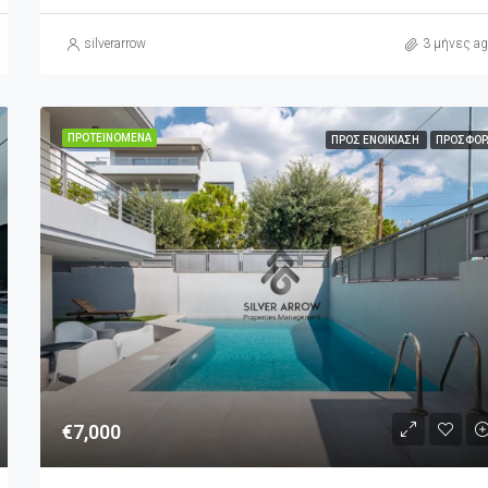
silverarrow
3 μήνες ag
ΠΡΟΤΕΙΝΌΜΕΝΑ
ΠΡΟΣ ΕΝΟΙΚΊΑΣΗ
ΠΡΟΣΦΟΡ
€7,000