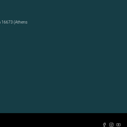
ς
a 16673 (Athens