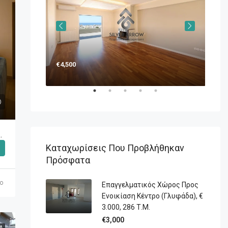
€4,500
€1,
ικα (Βούλα) 4.500€ , 210 Τ.Μ.
Καταχωρίσεις Που Προβλήθηκαν
Πρόσφατα
o
Επαγγελματικός Χώρος Προς
Ενοικίαση Κέντρο (Γλυφάδα), €
3.000, 286 Τ.Μ.
€3,000
Ά