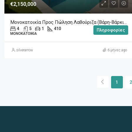
€2,150,000
Μονοκατοικία Προς Πώληση Λαθούριζα (Βάρη-Βάρκιζα) 2.150.000€ , 410 Τ.Μ.
4
5
1
410
Πληροφορίες
ΜΟΝΟΚΑΤΟΙΚΊΑ
silverarrow
6 μήνες ago
1