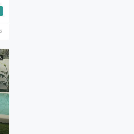
Γκολφ (Γλυφάδα) 7.000€ , 270 Τ.Μ.
o
Ά