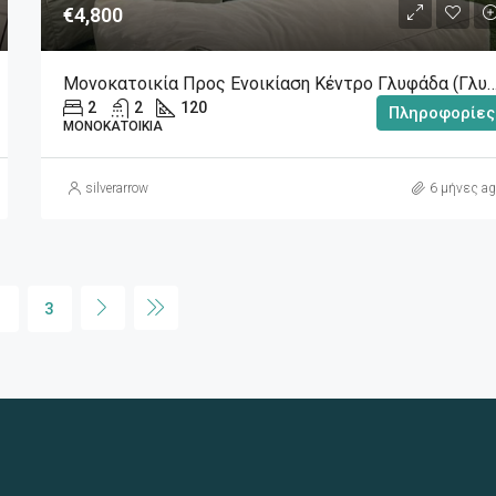
€4,800
Μονοκατοικία Προς Ενοικίαση Κέντρο Γλυφάδα (Γλυφάδα)
2
2
120
Πληροφορίες
ΜΟΝΟΚΑΤΟΙΚΊΑ
silverarrow
6 μήνες ag
2
3