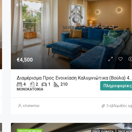
€5,500
€4,500
Διαμέρισμα Προς Ενοικίαση Καλυμνιώτ
4
2
1
210
Πληροφορίες
ΜΟΝΟΚΑΤΟΙΚΊΑ
silverarrow
3 εβδομάδες ag
ΠΡΟΤΕΙΝΌΜΕΝΑ
ΠΡΟΣ ΠΏΛΗΣΗ
ΠΡΟΣΦΟΡ