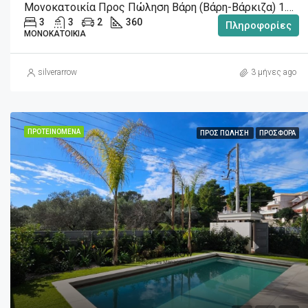
Μονοκατοικία Προς Πώληση Βάρη (Βάρη-Βάρκιζα) 1.800.000€ , 360 Τ.Μ.
3
3
2
360
Πληροφορίες
ΜΟΝΟΚΑΤΟΙΚΊΑ
silverarrow
3 μήνες ago
ΠΡΟΤΕΙΝΌΜΕΝΑ
ΠΡΟΣ ΠΏΛΗΣΗ
ΠΡΟΣΦΟΡΆ