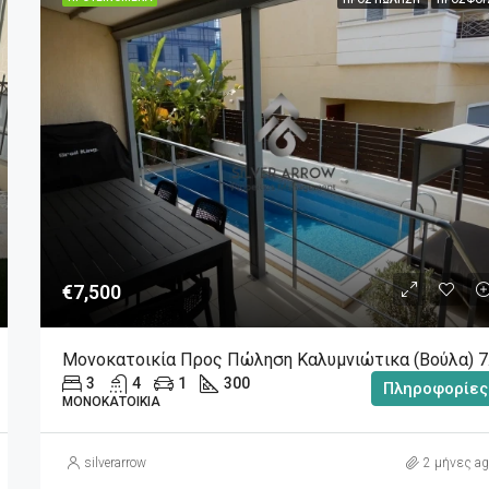
€7,500
Μον
3
4
1
300
Πληροφορίες
ΜΟΝΟΚΑΤΟΙΚΊΑ
silverarrow
2 μήνες ag