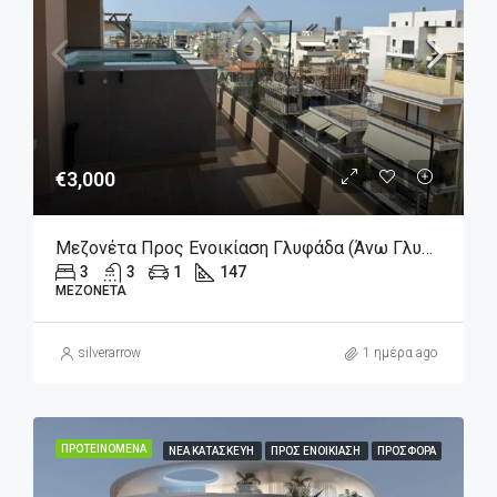
€3,000
Μεζονέτα Προς Ενοικίαση Γλυφάδα (Άνω Γλυφάδα), 3.000€, 147 Τ.μ.
3
3
1
147
ΜΕΖΟΝΈΤΑ
silverarrow
1 ημέρα ago
ΠΡΟΤΕΙΝΌΜΕΝΑ
ΝΈΑ ΚΑΤΑΣΚΕΥΉ
ΠΡΟΣ ΕΝΟΙΚΊΑΣΗ
ΠΡΟΣΦΟΡΆ