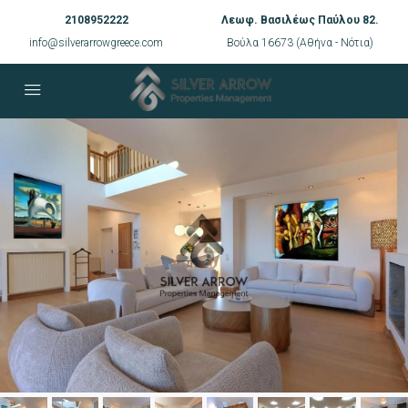
2108952222
Λεωφ. Βασιλέως Παύλου 82.
info@silverarrowgreece.com
Βούλα 16673 (Αθήνα - Νότια)