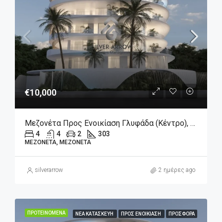
€10,000
Μεζονέτα Προς Ενοικίαση Γλυφάδα (Κέντρο), 10.000€, 303 Τ.μ.
4
4
2
303
ΜΕΖΟΝΈΤΑ, ΜΕΖΟΝΈΤΑ
silverarrow
2 ημέρες ago
ΠΡΟΤΕΙΝΌΜΕΝΑ
ΝΈΑ ΚΑΤΑΣΚΕΥΉ
ΠΡΟΣ ΕΝΟΙΚΊΑΣΗ
ΠΡΟΣΦΟΡΆ