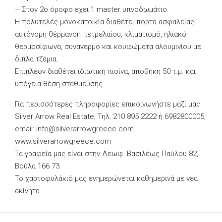
– Στον 2ο όροφο έχει 1 master υπνοδωμάτιο.
Η πολυτελές μονοκατοικία διαθέτει πόρτα ασφαλείας,
αυτόνομη θέρμανση πετρελαίου, κλιματισμό, ηλιακό
θερμοσίφωνα, συναγερμό και κουφώματα αλουμινίου με
διπλά τζάμια.
Επιπλέον διαθέτει ιδιωτική πισίνα, αποθήκη 50 τ.μ. και
υπόγεια θέση στάθμευσης.
Για περισσότερες πληροφορίες επικοινωνήστε μαζί μας:
Silver Arrow Real Estate, Τηλ: 210 895 2222 ή 6982800005,
email:
info@silverarrowgreece.com
www.silverarrowgreece.com
Τα γραφεία μας είναι στην Λεωφ. Βασιλέως Παύλου 82,
Βούλα 166 73.
Το χαρτοφυλάκιό μας ενημερώνεται καθημερινά με νέα
ακίνητα.