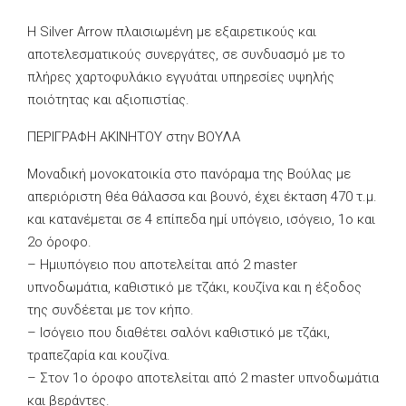
Η Silver Arrow πλαισιωμένη με εξαιρετικούς και
αποτελεσματικούς συνεργάτες, σε συνδυασμό με το
πλήρες χαρτοφυλάκιο εγγυάται υπηρεσίες υψηλής
ποιότητας και αξιοπιστίας.
ΠΕΡΙΓΡΑΦΗ ΑΚΙΝΗΤΟΥ στην ΒΟΥΛΑ
Μοναδική μονοκατοικία στο πανόραμα της Βούλας με
απεριόριστη θέα θάλασσα και βουνό, έχει έκταση 470 τ.μ.
και κατανέμεται σε 4 επίπεδα ημί υπόγειο, ισόγειο, 1ο και
2ο όροφο.
– Ημιυπόγειο που αποτελείται από 2 master
υπνοδωμάτια, καθιστικό με τζάκι, κουζίνα και η έξοδος
της συνδέεται με τον κήπο.
– Ισόγειο που διαθέτει σαλόνι καθιστικό με τζάκι,
τραπεζαρία και κουζίνα.
– Στον 1ο όροφο αποτελείται από 2 master υπνοδωμάτια
και βεράντες.