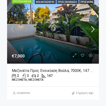
ΠΡΟΤΕΙΝΌΜΕΝΑ
ΝΈΑ ΚΑΤΑΣΚΕΥΉ
ΠΡΟΣ ΕΝΟΙΚΊΑΣΗ
ΠΡΟΣΦΟΡΆ
€7,000
Μεζονέτα Προς Ενοικίαση Βούλα, 7000€, 147 Τ.μ.
2
3
2
147
ΜΕΖΟΝΈΤΑ, ΜΕΖΟΝΈΤΑ
silverarrow
3 ημέρες ago