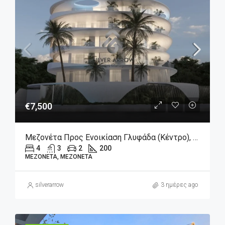
€7,500
Μεζονέτα Προς Ενοικίαση Γλυφάδα (Κέντρο), 7.500€, 200 Τ.μ.
4
3
2
200
ΜΕΖΟΝΈΤΑ, ΜΕΖΟΝΈΤΑ
silverarrow
3 ημέρες ago