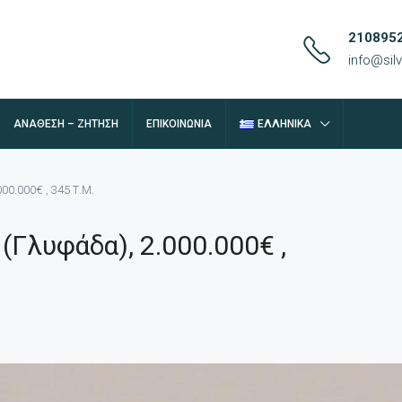
210895
info@si
ΑΝΆΘΕΣΗ – ΖΉΤΗΣΗ
ΕΠΙΚΟΙΝΩΝΊΑ
ΕΛΛΗΝΙΚΆ
0.000€ , 345 Τ.Μ.
Γλυφάδα), 2.000.000€ ,