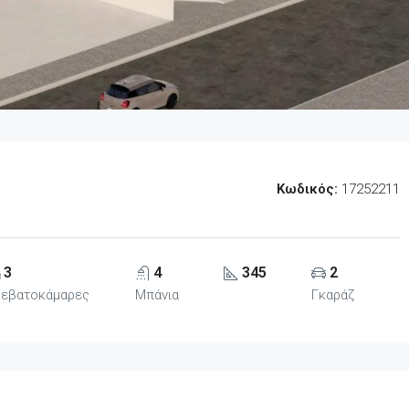
Κωδικός:
17252211
3
4
345
2
ρεβατοκάμαρες
Μπάνια
Γκαράζ