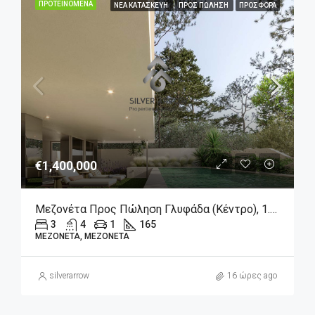
ΠΡΟΤΕΙΝΌΜΕΝΑ
ΝΈΑ ΚΑΤΑΣΚΕΥΉ
ΠΡΟΣ ΠΏΛΗΣΗ
ΠΡΟΣΦΟΡΆ
€1,400,000
Μεζονέτα Προς Πώληση Γλυφάδα (Κέντρο), 1.400.000€, 165 Τ.μ.
3
4
1
165
ΜΕΖΟΝΈΤΑ, ΜΕΖΟΝΈΤΑ
silverarrow
16 ώρες ago