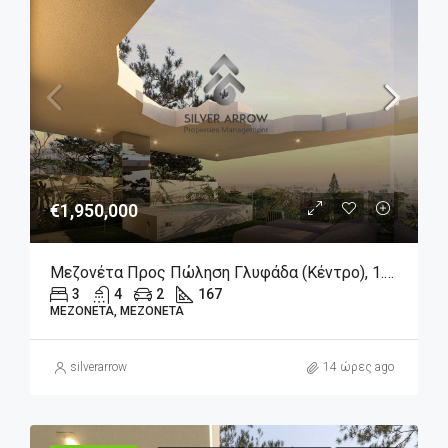
€1,950,000
Μεζονέτα Προς Πώληση Γλυφάδα (Κέντρο), 1.950.000€, 167 Τ.μ.
3
4
2
167
ΜΕΖΟΝΈΤΑ, ΜΕΖΟΝΈΤΑ
silverarrow
14 ώρες ago