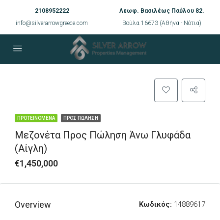
2108952222
Λεωφ. Βασιλέως Παύλου 82.
info@silverarrowgreece.com
Βούλα 16673 (Αθήνα - Νότια)
ΠΡΟΤΕΙΝΌΜΕΝΑ
ΠΡΟΣ ΠΏΛΗΣΗ
Μεζονέτα Προς Πώληση Άνω Γλυφάδα
(Αίγλη)
€1,450,000
Overview
Κωδικός:
14889617