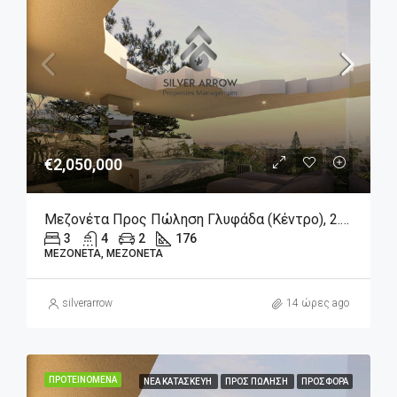
€2,050,000
Μεζονέτα Προς Πώληση Γλυφάδα (Κέντρο), 2.050.000€, 176 Τ.μ.
3
4
2
176
ΜΕΖΟΝΈΤΑ, ΜΕΖΟΝΈΤΑ
silverarrow
14 ώρες ago
ΠΡΟΤΕΙΝΌΜΕΝΑ
ΝΈΑ ΚΑΤΑΣΚΕΥΉ
ΠΡΟΣ ΠΏΛΗΣΗ
ΠΡΟΣΦΟΡΆ