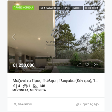
ΠΡΟΤΕΙΝΌΜΕΝΑ
ΝΈΑ ΚΑΤΑΣΚΕΥΉ
ΠΡΟΣ ΠΏΛΗΣΗ
ΠΡΟΣΦΟΡΆ
€1,250,000
Μεζονέτα Προς Πώληση Γλυφάδα (Κέντρο), 1.250.000€, 148 Τ.μ.
4
1
148
ΜΕΖΟΝΈΤΑ, ΜΕΖΟΝΈΤΑ
silverarrow
2 ημέρες ago