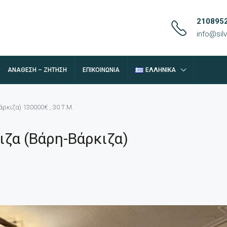
210895
info@si
ΑΝΆΘΕΣΗ – ΖΉΤΗΣΗ
ΕΠΙΚΟΙΝΩΝΊΑ
ΕΛΛΗΝΙΚΆ
κιζα) 130000€ , 30 Τ.Μ.
ζα (Βάρη-Βάρκιζα)