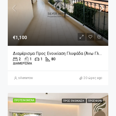
€1,100
Διαμέρισμα Προς Ενοικίαση Γλυφάδα (Άνω Γλυφάδα), 1.100€, 80 Τ.μ.
2
1
1
80
ΔΙΑΜΈΡΙΣΜΑ
silverarrow
20 ώρες ago
ΠΡΟΤΕΙΝΌΜΕΝΑ
ΠΡΟΣ ΕΝΟΙΚΊΑΣΗ
ΠΡΟΣΦΟΡΆ