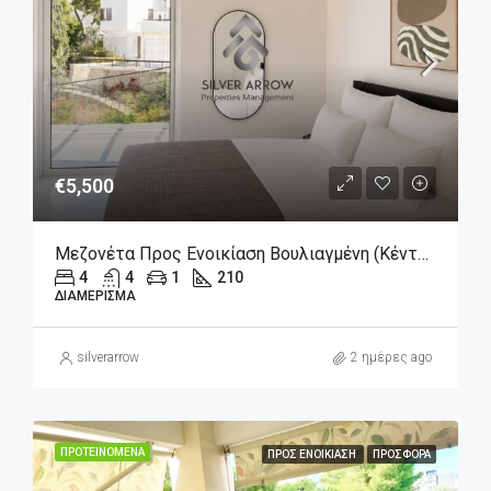
€5,500
Μεζονέτα Προς Ενοικίαση Βουλιαγμένη (Κέντρο), 5.500€, 210 Τ.μ.
4
4
1
210
ΔΙΑΜΈΡΙΣΜΑ
silverarrow
2 ημέρες ago
ΠΡΟΤΕΙΝΌΜΕΝΑ
ΠΡΟΣ ΕΝΟΙΚΊΑΣΗ
ΠΡΟΣΦΟΡΆ