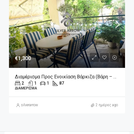
€1,300
Διαμέρισμα Προς Ενοικίαση Βάρκιζα (Βάρη – Βάρκιζα, 1.300€, 87 Τ.μ.
2
1
1
87
ΔΙΑΜΈΡΙΣΜΑ
silverarrow
2 ημέρες ago