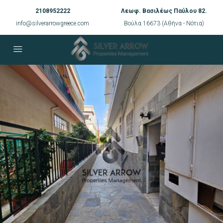
2108952222
Λεωφ. Βασιλέως Παύλου 82.
info@silverarrowgreece.com
Βούλα 16673 (Αθήνα - Νότια)