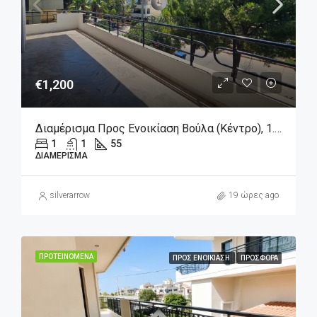
€1,200
Διαμέρισμα Προς Ενοικίαση Βούλα (Κέντρο), 1.200€, 55 Τ.μ.
1
1
55
ΔΙΑΜΈΡΙΣΜΑ
silverarrow
19 ώρες ago
ΠΡΟΤΕΙΝΌΜΕΝΑ
ΠΡΟΣ ΕΝΟΙΚΊΑΣΗ
ΠΡΟΣΦΟΡΆ