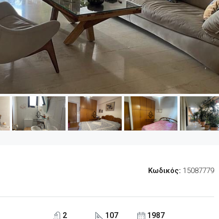
Κωδικός:
15087779
2
107
1987