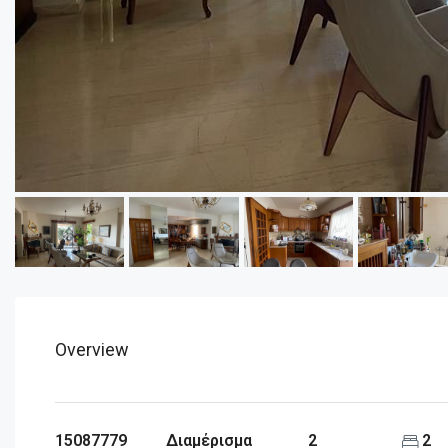
Overview
15087779
Διαμέρισμα
2
2