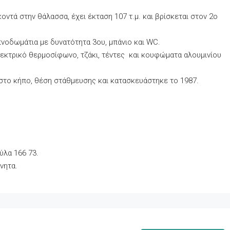
οντά στην θάλασσα, έχει έκταση 107 τ.μ. και βρίσκεται στον 2ο
υπνοδωμάτια με δυνατότητα 3ου, μπάνιο και WC.
λεκτρικό θερμοσίφωνο, τζάκι, τέντες και κουφώματα αλουμινίου
ηστο κήπο, θέση στάθμευσης και κατασκευάστηκε το 1987.
ύλα 166 73.
νητα.