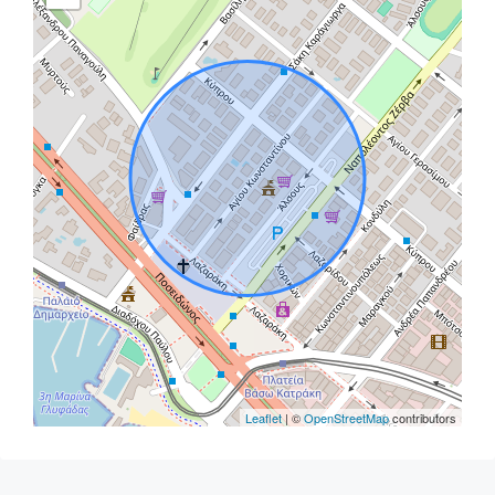
Leaflet
| ©
OpenStreetMap
contributors