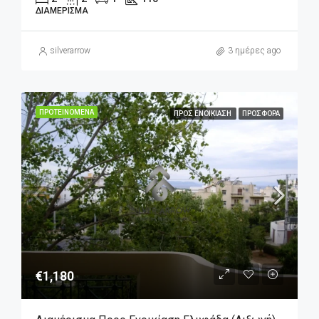
ΔΙΑΜΈΡΙΣΜΑ
silverarrow
3 ημέρες ago
ΠΡΟΤΕΙΝΌΜΕΝΑ
ΠΡΟΣ ΕΝΟΙΚΊΑΣΗ
ΠΡΟΣΦΟΡΆ
€1,180