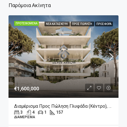
Παρόμοια Ακίνητα
ΠΡΟΤΕΙΝΌΜΕΝΑ
ΝΈΑ ΚΑΤΑΣΚΕΥΉ
ΠΡΟΣ ΠΏΛΗΣΗ
ΠΡΟΣΦΟΡΆ
€1,600,000
Διαμέρισμα Προς Πώληση Γλυφάδα (Κέντρο), 1.600.000€, 157 Τ.μ.
3
4
1
157
ΔΙΑΜΈΡΙΣΜΑ