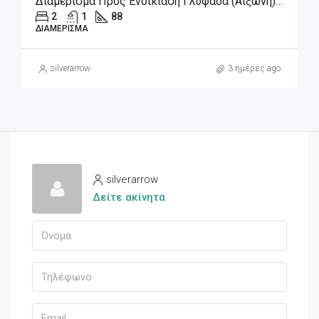
Διαμέρισμα Προς Ενοικίαση Γλυφάδα (Αιξωνή), 1.180€, 88 Τ.μ.
2
1
88
ΔΙΑΜΈΡΙΣΜΑ
silverarrow
3 ημέρες ago
silverarrow
Δείτε ακίνητα