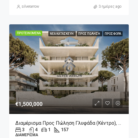
silverarrow
3 ημέρες ago
ΠΡΟΤΕΙΝΌΜΕΝΑ
ΝΈΑ ΚΑΤΑΣΚΕΥΉ
ΠΡΟΣ ΠΏΛΗΣΗ
ΠΡΟΣΦΟΡΆ
€1,500,000
Διαμέρισμα Προς Πώληση Γλυφάδα (Κέντρο), 1.500.000€, 157 Τ.μ.
3
4
1
157
ΔΙΑΜΈΡΙΣΜΑ