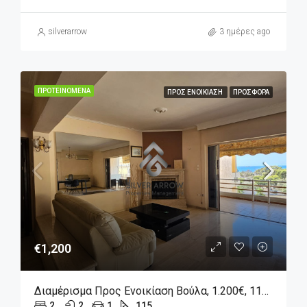
silverarrow
3 ημέρες ago
ΠΡΟΤΕΙΝΌΜΕΝΑ
ΠΡΟΣ ΕΝΟΙΚΊΑΣΗ
ΠΡΟΣΦΟΡΆ
€1,200
Διαμέρισμα Προς Ενοικίαση Βούλα, 1.200€, 115 Τ.μ.
2
2
1
115