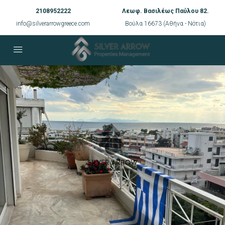
2108952222
Λεωφ. Βασιλέως Παύλου 82.
info@silverarrowgreece.com
Βούλα 16673 (Αθήνα - Νότια)