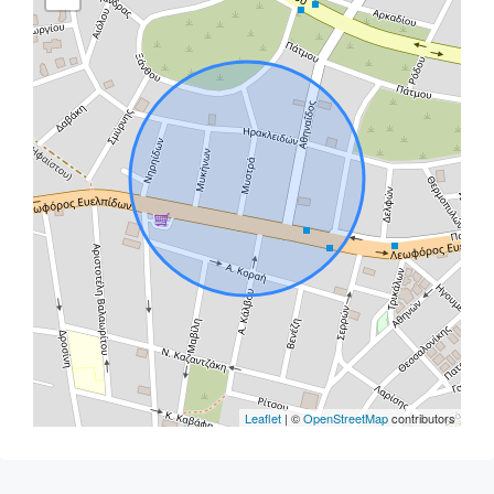
Leaflet
| ©
OpenStreetMap
contributors