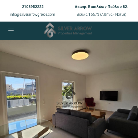
2108952222
Λεωφ. Βασιλέως Παύλου 82.
info@silverarrowgreece.com
Βούλα 16673 (Αθήνα - Νότια)