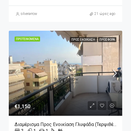
silverarrow
21 ώρες ago
ΠΡΟΤΕΙΝΌΜΕΝΑ
ΠΡΟΣ ΕΝΟΙΚΊΑΣΗ
ΠΡΟΣΦΟΡΆ
€1,150
Διαμέρισμα Προς Ενοικίαση Γλυφάδα (Τερψιθέα), 1.150€, 86 Τ.μ.
2
1
1
86