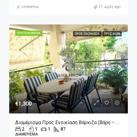
silverarrow
21 ώρες ago
ΠΡΟΤΕΙΝΌΜΕΝΑ
ΠΡΟΣ ΕΝΟΙΚΊΑΣΗ
ΠΡΟΣΦΟΡΆ
€1,300
Διαμέρισμα Προς Ενοικίαση Βάρκιζα (Βάρη – Βάρκιζα, 1.300€, 87 Τ.μ.
2
1
1
87
ΔΙΑΜΈΡΙΣΜΑ