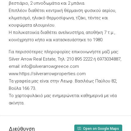
βεστιάριο, 2 υπνοδωμάτια και 2 μπάνια.
Επιπλέον διαθέτει κεντρική θέρμανση φυσικού αερίου,
κλιματισμό, ηλιακό θερμοσίφωνα, τζάκι, τέντες και
κουφώματα αλουμινίου.
Η πολυκατοικία διαθέτει ανελκυστήρα, αποθήκη 7 τ.μ.,
κοινόχρηστο κήπο και κατασκευάστηκε το 1980.
Για περισσότερες πληροφορίες επικοινωνήστε μαζί μας:
Silver Arrow Real Estate, Τηλ: 210 895 2222 ή 6973034887,
email:
info@silverarrowgreece.com
www.https://silverarrowproperties.com
Τα γραφεία μας είναι στην Λεωφ. Βασιλέως Παύλου 82,
Βούλα 166 73.
Το χαρτοφυλάκιό μας ενημερώνεται καθημερινά με νέα
ακίνητα.
Διεύθυνση
Open on Google Maps