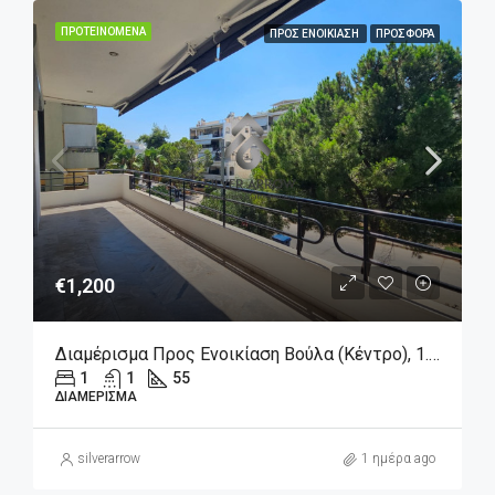
ΠΡΟΤΕΙΝΌΜΕΝΑ
ΠΡΟΣ ΕΝΟΙΚΊΑΣΗ
ΠΡΟΣΦΟΡΆ
€1,200
Διαμέρισμα Προς Ενοικίαση Βούλα (Κέντρο), 1.200€, 55 Τ.μ.
1
1
55
ΔΙΑΜΈΡΙΣΜΑ
silverarrow
1 ημέρα ago