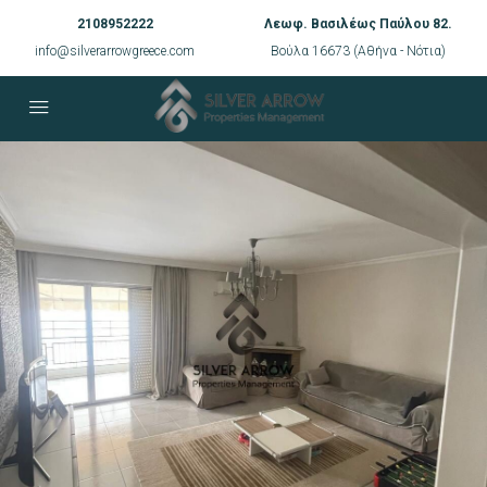
2108952222
Λεωφ. Βασιλέως Παύλου 82.
info@silverarrowgreece.com
Βούλα 16673 (Αθήνα - Νότια)