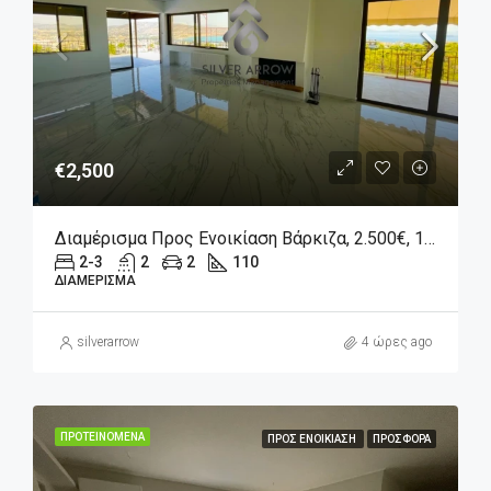
€2,500
Διαμέρισμα Προς Ενοικίαση Βάρκιζα, 2.500€, 110 Τ.μ.
2-3
2
2
110
ΔΙΑΜΈΡΙΣΜΑ
silverarrow
4 ώρες ago
ΠΡΟΤΕΙΝΌΜΕΝΑ
ΠΡΟΣ ΕΝΟΙΚΊΑΣΗ
ΠΡΟΣΦΟΡΆ