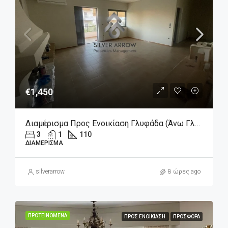
€1,450
Διαμέρισμα Προς Ενοικίαση Γλυφάδα (Άνω Γλυφάδα), 1.450€, 110 Τ.μ.
3
1
110
ΔΙΑΜΈΡΙΣΜΑ
silverarrow
8 ώρες ago
ΠΡΟΤΕΙΝΌΜΕΝΑ
ΠΡΟΣ ΕΝΟΙΚΊΑΣΗ
ΠΡΟΣΦΟΡΆ