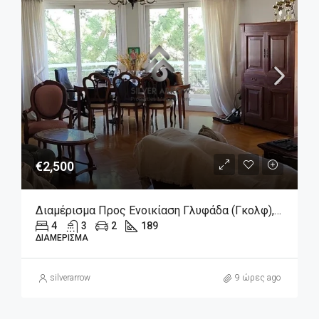
€2,500
Διαμέρισμα Προς Ενοικίαση Γλυφάδα (Γκολφ), 2.500€, 189 Τ.μ.
4
3
2
189
ΔΙΑΜΈΡΙΣΜΑ
silverarrow
9 ώρες ago