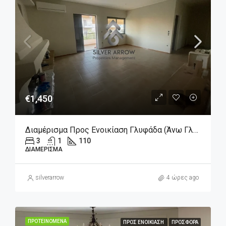
€1,450
Διαμέρισμα Προς Ενοικίαση Γλυφάδα (Άνω Γλυφάδα), 1.450€, 110 Τ.μ.
3
1
110
ΔΙΑΜΈΡΙΣΜΑ
silverarrow
4 ώρες ago
ΠΡΟΤΕΙΝΌΜΕΝΑ
ΠΡΟΣ ΕΝΟΙΚΊΑΣΗ
ΠΡΟΣΦΟΡΆ