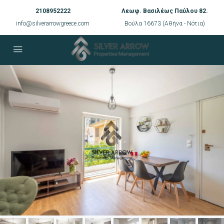
2108952222
Λεωφ. Βασιλέως Παύλου 82.
info@silverarrowgreece.com
Βούλα 16673 (Αθήνα - Νότια)