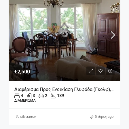
€2,500
Διαμέρισμα Προς Ενοικίαση Γλυφάδα (Γκολφ), 2.500€, 189 Τ.μ.
4
3
2
189
ΔΙΑΜΈΡΙΣΜΑ
silverarrow
5 ώρες ago