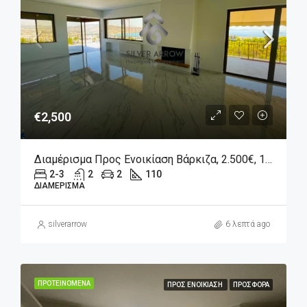
€2,500
Διαμέρισμα Προς Ενοικίαση Βάρκιζα, 2.500€, 110 Τ.μ.
2-3
2
2
110
ΔΙΑΜΈΡΙΣΜΑ
silverarrow
6 λεπτά ago
ΠΡΟΤΕΙΝΌΜΕΝΑ
ΠΡΟΣ ΕΝΟΙΚΊΑΣΗ
ΠΡΟΣΦΟΡΆ