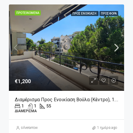
ΠΡΟΤΕΙΝΌΜΕΝΑ
ΠΡΟΣ ΕΝΟΙΚΊΑΣΗ
ΠΡΟΣΦΟΡΆ
€1,200
Διαμέρισμα Προς Ενοικίαση Βούλα (Κέντρο), 1.200€, 55 Τ.μ.
1
1
55
ΔΙΑΜΈΡΙΣΜΑ
silverarrow
1 ημέρα ago