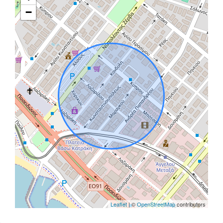
−
Leaflet
| ©
OpenStreetMap
contributors