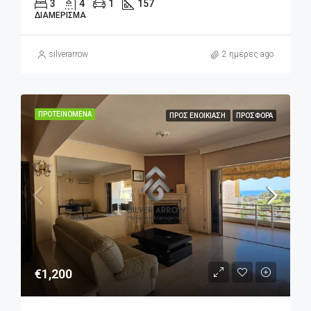
3
4
1
157
ΔΙΑΜΈΡΙΣΜΑ
silverarrow
2 ημέρες ago
ΠΡΟΤΕΙΝΌΜΕΝΑ
ΠΡΟΣ ΕΝΟΙΚΊΑΣΗ
ΠΡΟΣΦΟΡΆ
€1,200