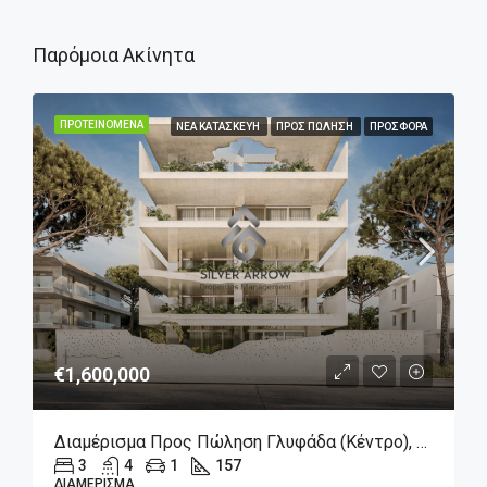
Παρόμοια Ακίνητα
ΠΡΟΤΕΙΝΌΜΕΝΑ
ΝΈΑ ΚΑΤΑΣΚΕΥΉ
ΠΡΟΣ ΠΏΛΗΣΗ
ΠΡΟΣΦΟΡΆ
€1,600,000
Διαμέρισμα Προς Πώληση Γλυφάδα (Κέντρο), 1.600.000€, 157 Τ.μ.
3
4
1
157
ΔΙΑΜΈΡΙΣΜΑ