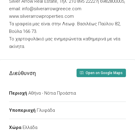
Silver Arrow Real Estate, Τηλ: 210 895 2222 ή 6982800005,
email:
info@silverarrowgreece.com
www.silverarrowproperties.com
Τα γραφεία μας είναι στην Λεωφ. Βασιλέως Παύλου 82,
Βούλα 166 73.
Το χαρτοφυλάκιό μας ενημερώνεται καθημερινά με νέα
ακίνητα.
Διεύθυνση
Open on Google Maps
Περιοχή
Αθήνα - Νότια Προάστια
Υποπεριοχή
Γλυφάδα
Χώρα
Ελλάδα