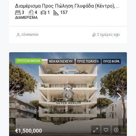
Διαμέρισμα Προς Πώληση Γλυφάδα (Κέντρο), 1.600.000€, 157 Τ.μ.
3
4
1
157
ΔΙΑΜΈΡΙΣΜΑ
silverarrow
2 ημέρες ago
ΠΡΟΤΕΙΝΌΜΕΝΑ
ΝΈΑ ΚΑΤΑΣΚΕΥΉ
ΠΡΟΣ ΠΏΛΗΣΗ
ΠΡΟΣΦΟΡΆ
€1,500,000