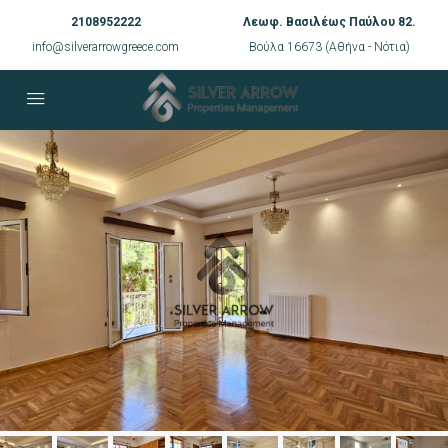
2108952222
Λεωφ. Βασιλέως Παύλου 82.
info@silverarrowgreece.com
Βούλα 16673 (Αθήνα - Νότια)