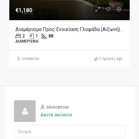
€1,180
Διαμέρισμα Προς Ενοικίαση Γλυφάδα (Αιξωνή), 1.180€, 88 Τ.μ.
2
1
88
ΔΙΑΜΈΡΙΣΜΑ
silverarrow
2 ημέρες ago
silverarrow
Δείτε ακίνητα