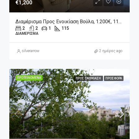
€1,200
Διαμέρισμα Προς Ενοικίαση Βούλα, 1.200€, 115 Τ.μ.
2
2
1
115
ΔΙΑΜΈΡΙΣΜΑ
silverarrow
2 ημέρες ago
ΠΡΟΤΕΙΝΌΜΕΝΑ
ΠΡΟΣ ΕΝΟΙΚΊΑΣΗ
ΠΡΟΣΦΟΡΆ