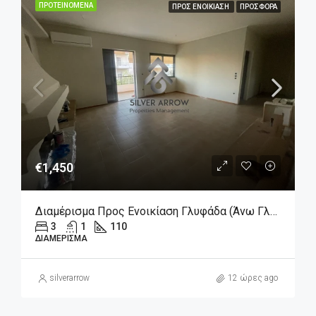
ΠΡΟΤΕΙΝΌΜΕΝΑ
ΠΡΟΣ ΕΝΟΙΚΊΑΣΗ
ΠΡΟΣΦΟΡΆ
€1,450
Διαμέρισμα Προς Ενοικίαση Γλυφάδα (Άνω Γλυφάδα), 1.450€, 110 Τ.μ.
3
1
110
ΔΙΑΜΈΡΙΣΜΑ
silverarrow
12 ώρες ago