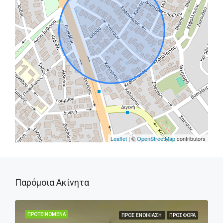
Leaflet
| ©
OpenStreetMap
contributors
Παρόμοια Ακίνητα
ΠΡΟΤΕΙΝΌΜΕΝΑ
ΠΡΟΣ ΕΝΟΙΚΊΑΣΗ
ΠΡΟΣΦΟΡΆ