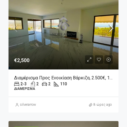
€2,500
Διαμέρισμα Προς Ενοικίαση Βάρκιζα, 2.500€, 110 Τ.μ.
2-3
2
2
110
ΔΙΑΜΈΡΙΣΜΑ
silverarrow
8 ώρες ago