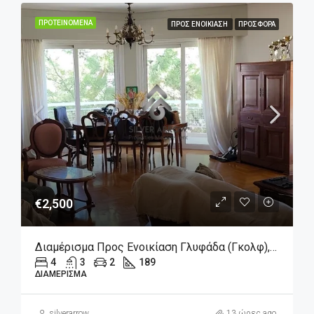
ΠΡΟΤΕΙΝΌΜΕΝΑ
ΠΡΟΣ ΕΝΟΙΚΊΑΣΗ
ΠΡΟΣΦΟΡΆ
€2,500
Διαμέρισμα Προς Ενοικίαση Γλυφάδα (Γκολφ), 2.500€, 189 Τ.μ.
4
3
2
189
ΔΙΑΜΈΡΙΣΜΑ
silverarrow
13 ώρες ago