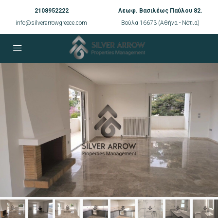
2108952222
Λεωφ. Βασιλέως Παύλου 82.
info@silverarrowgreece.com
Βούλα 16673 (Αθήνα - Νότια)