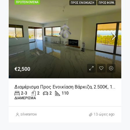
ΠΡΟΤΕΙΝΌΜΕΝΑ
ΠΡΟΣ ΕΝΟΙΚΊΑΣΗ
ΠΡΟΣΦΟΡΆ
€2,500
Διαμέρισμα Προς Ενοικίαση Βάρκιζα, 2.500€, 110 Τ.μ.
2-3
2
2
110
ΔΙΑΜΈΡΙΣΜΑ
silverarrow
13 ώρες ago