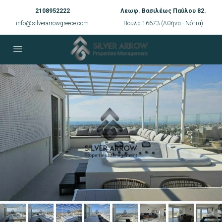
2108952222
Λεωφ. Βασιλέως Παύλου 82.
info@silverarrowgreece.com
Βούλα 16673 (Αθήνα - Νότια)