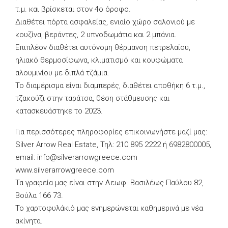
τ.μ. και βρίσκεται στον 4ο όροφο.
Διαθέτει πόρτα ασφαλείας, ενιαίο χώρο σαλονιού με
κουζίνα, βεράντες, 2 υπνοδωμάτια και 2 μπάνια.
Επιπλέον διαθέτει αυτόνομη θέρμανση πετρελαίου,
ηλιακό θερμοσίφωνα, κλιματισμό και κουφώματα
αλουμινίου με διπλά τζάμια.
Το διαμέρισμα είναι διαμπερές, διαθέτει αποθήκη 6 τ.μ.,
τζακούζι στην ταράτσα, θέση στάθμευσης και
κατασκευάστηκε το 2023.
Για περισσότερες πληροφορίες επικοινωνήστε μαζί μας:
Silver Arrow Real Estate, Τηλ: 210 895 2222 ή 6982800005,
email:
info@silverarrowgreece.com
www.silverarrowgreece.com
Τα γραφεία μας είναι στην Λεωφ. Βασιλέως Παύλου 82,
Βούλα 166 73.
Το χαρτοφυλάκιό μας ενημερώνεται καθημερινά με νέα
ακίνητα.