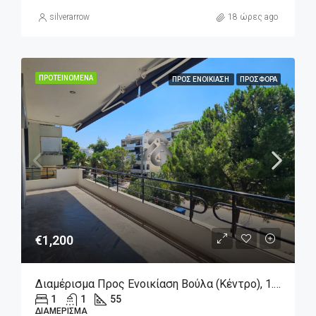
silverarrow
18 ώρες ago
ΠΡΟΤΕΙΝΌΜΕΝΑ
ΠΡΟΣ ΕΝΟΙΚΊΑΣΗ
ΠΡΟΣΦΟΡΆ
€1,200
Διαμέρισμα Προς Ενοικίαση Βούλα (Κέντρο), 1.200€, 55 Τ.μ.
1
1
55
ΔΙΑΜΈΡΙΣΜΑ