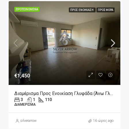
ΠΡΟΤΕΙΝΌΜΕΝΑ
ΠΡΟΣ ΕΝΟΙΚΊΑΣΗ
ΠΡΟΣΦΟΡΆ
€1,450
Διαμέρισμα Προς Ενοικίαση Γλυφάδα (Άνω Γλυφάδα), 1.450€, 110 Τ.μ.
3
1
110
ΔΙΑΜΈΡΙΣΜΑ
silverarrow
16 ώρες ago