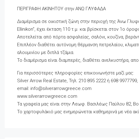
ΠΕΡΙΓΡΑΦΗ ΑΚΙΝΗΤΟΥ στην ΑΝΩ ΓΛΥΦΑΔΑ
Διαμέρισμα σε οικιστική ζώνη στην περιοχή της Άνω Γλυφ
Ellinikon”, έχει έκταση 110 τ.μ. και βρίσκεται στον 1ο όροφ
Αποτελείται από πόρτα ασφαλείας, σαλόνι, κουζίνα, βεράν
Επιπλέον διαθέτει αυτόνομη θέρμανση πετρελαίου, κλιματ
αλουμινίου με διπλά τζάμια.
Το διαμέρισμα είναι διαμπερές, διαθέτει ανελκυστήρα, απ
Για περισσότερες πληροφορίες επικοινωνήστε μαζί μας:
Silver Arrow Real Estate, Τηλ: 210 895 2222 ή 698 9977799,
email:
info@silverarrowgreece.com
www.silverarrowgreece.com
Τα γραφεία μας είναι στην Λεωφ. Βασιλέως Παύλου 82, Βο
Το χαρτοφυλάκιό μας ενημερώνεται καθημερινά με νέα ακί