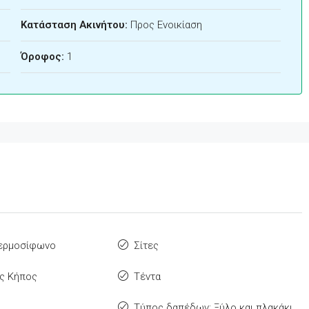
Κατάσταση Ακινήτου:
Προς Ενοικίαση
Όροφος:
1
Θερμοσίφωνο
Σίτες
ς Κήπος
Τέντα
Τύπος δαπέδων: Ξύλο και πλακάκι