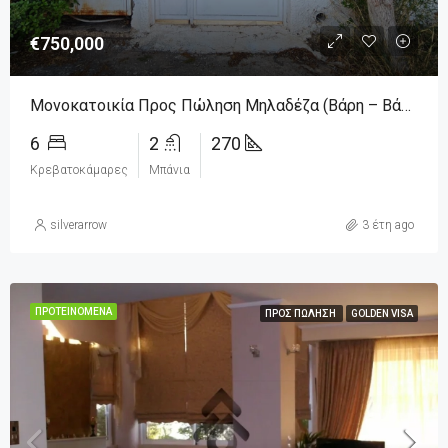
€750,000
Μονοκατοικία Προς Πώληση Μηλαδέζα (Βάρη – Βάρκιζα), € 780.000, 270 Τ.μ.
6
2
270
Κρεβατοκάμαρες
Μπάνια
silverarrow
3 έτη ago
ΠΡΟΤΕΙΝΌΜΕΝΑ
ΠΡΟΣ ΠΏΛΗΣΗ
GOLDEN VISA