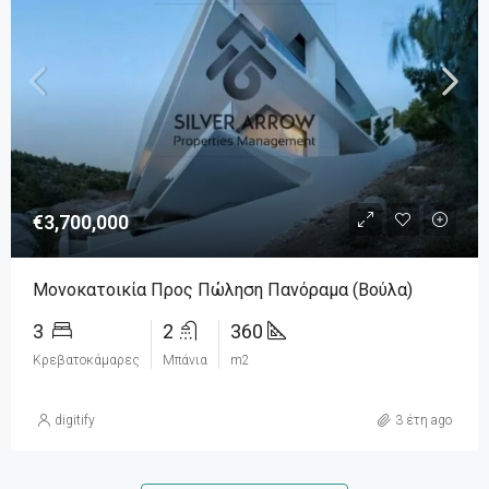
€3,700,000
Μονοκατοικία Προς Πώληση Πανόραμα (Βούλα)
3
2
360
Κρεβατοκάμαρες
Μπάνια
m2
digitify
3 έτη ago