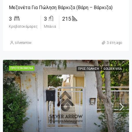
Μεζονέτα Για Πώληση Βάρκιζα (Βάρη – Βάρκιζα)
3
3
215
Κρεβατοκάμαρες
Μπάνια
silverarrow
3 έτη ago
ΠΡΟΤΕΙΝΌΜΕΝΑ
ΠΡΟΣ ΠΏΛΗΣΗ
GOLDEN VISA