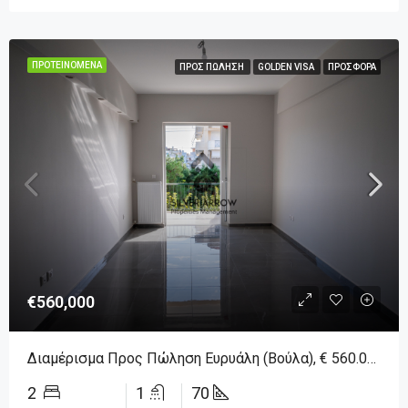
ΠΡΟΤΕΙΝΌΜΕΝΑ
ΠΡΟΣ ΠΏΛΗΣΗ
GOLDEN VISA
ΠΡΟΣΦΟΡΆ
€560,000
Διαμέρισμα Προς Πώληση Ευρυάλη (Βούλα), € 560.000, 70 Τ.μ.
2
1
70