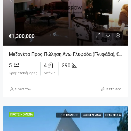
€1,300,000
Μεζονέτα Προς Πώληση Άνω Γλυφάδα (Γλυφάδα), € 1.300.000, 390 Τ.μ.
5
4
390
Κρεβατοκάμαρες
Μπάνια
silverarrow
3 έτη ago
ΠΡΟΤΕΙΝΌΜΕΝΑ
ΠΡΟΣ ΠΏΛΗΣΗ
GOLDEN VISA
ΠΡΟΣΦΟΡΆ