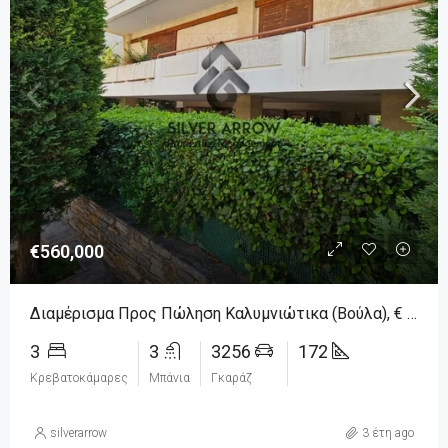
€560,000
Διαμέρισμα Προς Πώληση Καλυμνιώτικα (Βούλα), € 560.000, 172 Τ.μ.
3
3
3256
172
Κρεβατοκάμαρες
Μπάνια
Γκαράζ
silverarrow
3 έτη ago