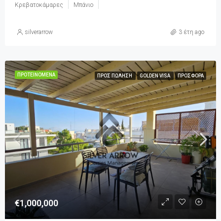
Κρεβατοκάμαρες
Μπάνιο
silverarrow
3 έτη ago
ΠΡΟΤΕΙΝΌΜΕΝΑ
ΠΡΟΣ ΠΏΛΗΣΗ
GOLDEN VISA
ΠΡΟΣΦΟΡΆ
€1,000,000