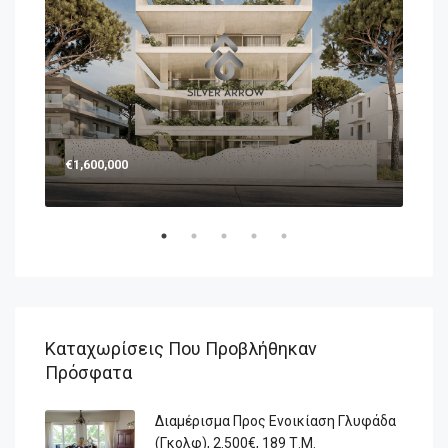
€1,600,000
€1,
Καταχωρίσεις Που Προβλήθηκαν
Πρόσφατα
Διαμέρισμα Προς Ενοικίαση Γλυφάδα
(Γκολφ), 2.500€, 189 Τ.μ.