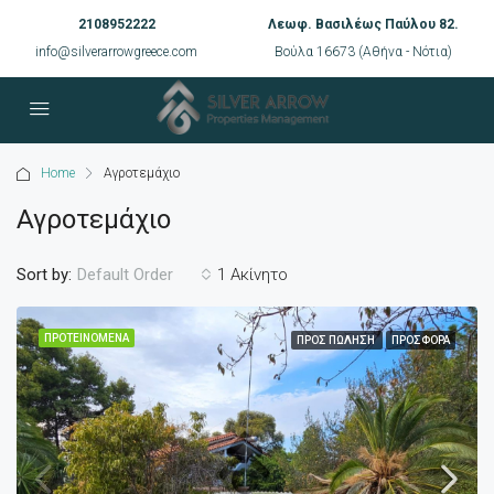
2108952222
Λεωφ. Βασιλέως Παύλου 82.
info@silverarrowgreece.com
Βούλα 16673 (Αθήνα - Νότια)
Home
Αγροτεμάχιο
Αγροτεμάχιο
Sort by:
1 Ακίνητο
Default Order
ΠΡΟΤΕΙΝΌΜΕΝΑ
ΠΡΟΣ ΠΏΛΗΣΗ
ΠΡΟΣΦΟΡΆ