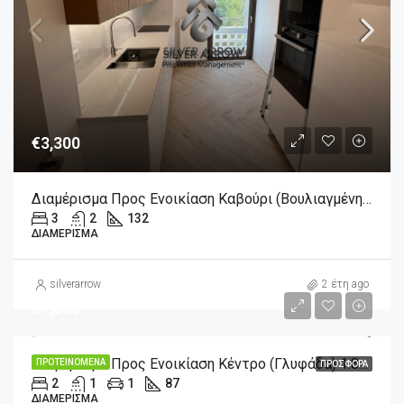
€3,300
Διαμέρισμα Προς Ενοικίαση Καβούρι (Βουλιαγμένη) 3.300€ , 132 Τ.Μ.
3
2
132
ΔΙΑΜΈΡΙΣΜΑ
silverarrow
2 έτη ago
€1,800
Διαμέρισμα Προς Ενοικίαση Κέντρο (Γλυφάδα) 1.800€ , 87 Τ.Μ.
ΠΡΟΤΕΙΝΌΜΕΝΑ
ΠΡΟΣΦΟΡΆ
2
1
1
87
ΔΙΑΜΈΡΙΣΜΑ