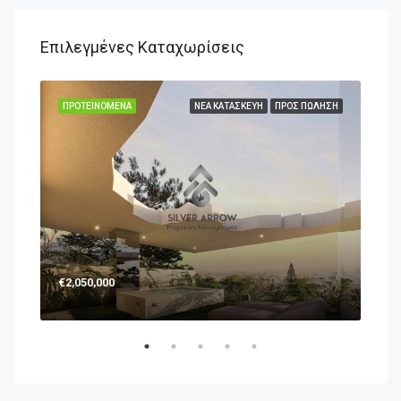
Επιλεγμένες Καταχωρίσεις
ΛΗΣΗ
ΠΡΟΤΕΙΝΌΜΕΝΑ
ΝΈΑ ΚΑΤΑΣΚΕΥΉ
ΠΡΟΣ ΠΏΛΗΣΗ
ΠΡΟ
€2,050,000
€1,