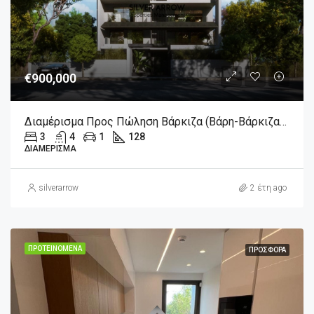
€900,000
Διαμέρισμα Προς Πώληση Βάρκιζα (Βάρη-Βάρκιζα) 900.000€ , 128 Τ.Μ.
3
4
1
128
ΔΙΑΜΈΡΙΣΜΑ
silverarrow
2 έτη ago
ΠΡΟΤΕΙΝΌΜΕΝΑ
ΠΡΟΣΦΟΡΆ