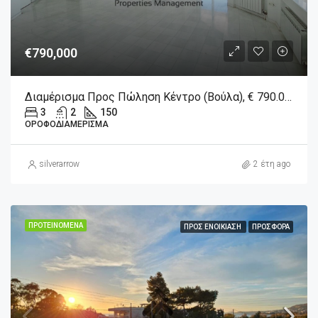
€790,000
Διαμέρισμα Προς Πώληση Κέντρο (Βούλα), € 790.000, 150 Τ.Μ.
3
2
150
ΟΡΟΦΟΔΙΑΜΈΡΙΣΜΑ
silverarrow
2 έτη ago
ΠΡΟΤΕΙΝΌΜΕΝΑ
ΠΡΟΣ ΕΝΟΙΚΊΑΣΗ
ΠΡΟΣΦΟΡΆ