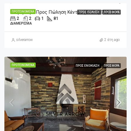
Διαμέρισμα Προς Πώληση Κέντρο (Βούλα) 700.000€ , 81 Τ.Μ.
ΠΡΟΤΕΙΝΌΜΕΝΑ
ΠΡΟΣ ΠΏΛΗΣΗ
ΠΡΟΣΦΟΡΆ
2
2
1
81
ΔΙΑΜΈΡΙΣΜΑ
silverarrow
2 έτη ago
ΠΡΟΤΕΙΝΌΜΕΝΑ
ΠΡΟΣ ΕΝΟΙΚΊΑΣΗ
ΠΡΟΣΦΟΡΆ