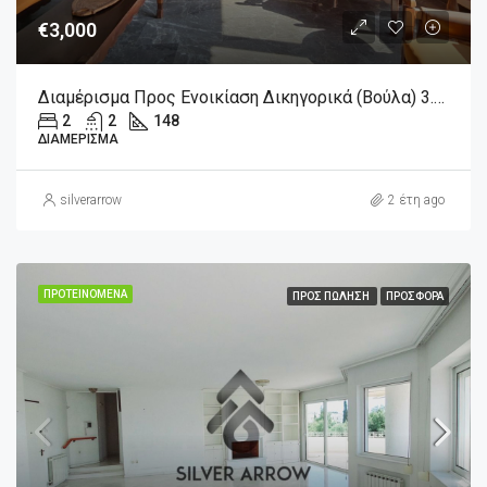
€3,000
Διαμέρισμα Προς Ενοικίαση Δικηγορικά (Βούλα) 3.000€ , 148 Τ.Μ.
2
2
148
ΔΙΑΜΈΡΙΣΜΑ
silverarrow
2 έτη ago
ΠΡΟΤΕΙΝΌΜΕΝΑ
ΠΡΟΣ ΠΏΛΗΣΗ
ΠΡΟΣΦΟΡΆ