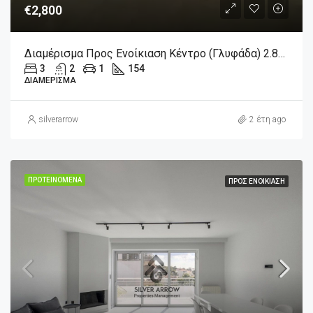
€2,800
Διαμέρισμα Προς Ενοίκιαση Kέντρο (Γλυφάδα) 2.800€ , 154 Τ.Μ.
3
2
1
154
ΔΙΑΜΈΡΙΣΜΑ
silverarrow
2 έτη ago
ΠΡΟΤΕΙΝΌΜΕΝΑ
ΠΡΟΣ ΕΝΟΙΚΊΑΣΗ