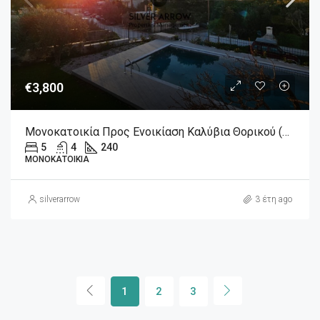
€3,800
Μονοκατοικία Προς Ενοικίαση Καλύβια Θορικού (Λαγονήσι), € 3.800, 240 Τ.Μ.
5
4
240
ΜΟΝΟΚΑΤΟΙΚΊΑ
silverarrow
3 έτη ago
1
2
3