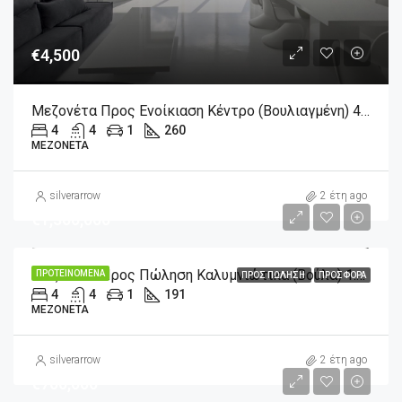
€4,500
Μεζονέτα Προς Ενοίκιαση Κέντρο (Βουλιαγμένη) 4.500€ , 260 Τ.Μ.
4
4
1
260
ΜΕΖΟΝΈΤΑ
silverarrow
2 έτη ago
€1,300,000
Μεζονέτα Προς Πώληση Καλυμνιώτικα (Βούλα) 1.300.000€ , 191 Τ.Μ.
ΠΡΟΤΕΙΝΌΜΕΝΑ
ΠΡΟΣ ΠΏΛΗΣΗ
ΠΡΟΣΦΟΡΆ
4
4
1
191
ΜΕΖΟΝΈΤΑ
silverarrow
2 έτη ago
€700,000