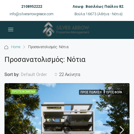
2108952222
Λεωφ. Βασιλέως Παύλου 82.
info@silverarrowgreece.com
Βούλα 16673 (Αθήνα - Νότια)
Home
Προσανατολισμός: Νότια
Προσανατολισμός: Νότια
Sort by:
22 Ακίνητα
Default Order
ΠΡΟΤΕΙΝΌΜΕΝΑ
ΠΡΟΣ ΠΏΛΗΣΗ
ΠΡΟΣΦΟΡΆ