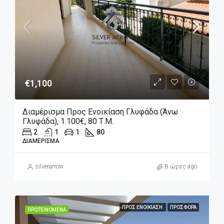
€1,100
Διαμέρισμα Προς Ενοικίαση Γλυφάδα (Άνω
Γλυφάδα), 1.100€, 80 Τ.μ.
2
1
1
80
ΔΙΑΜΈΡΙΣΜΑ
silverarrow
8 ώρες ago
ΠΡΟΣ ΕΝΟΙΚΊΑΣΗ
ΠΡΟΣΦΟΡΆ
ΠΡΟΤΕΙΝΌΜΕΝΑ