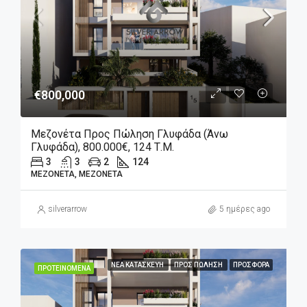
€800,000
Μεζονέτα Προς Πώληση Γλυφάδα (Άνω
Γλυφάδα), 800.000€, 124 Τ.μ.
3
3
2
124
ΜΕΖΟΝΈΤΑ, ΜΕΖΟΝΈΤΑ
silverarrow
5 ημέρες ago
ΝΈΑ ΚΑΤΑΣΚΕΥΉ
ΠΡΟΣ ΠΏΛΗΣΗ
ΠΡΟΣΦΟΡΆ
ΠΡΟΤΕΙΝΌΜΕΝΑ