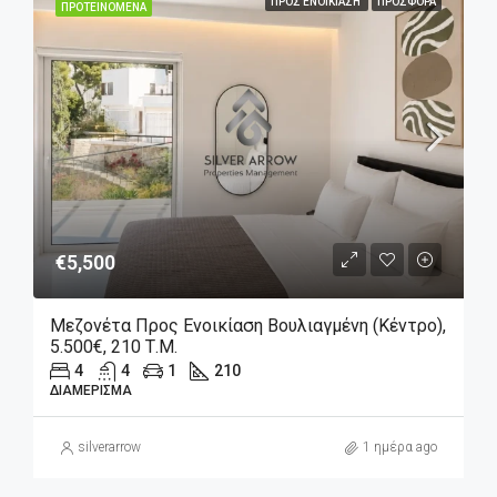
ΠΡΟΣ ΕΝΟΙΚΊΑΣΗ
ΠΡΟΣΦΟΡΆ
ΠΡΟΤΕΙΝΌΜΕΝΑ
€5,500
Μεζονέτα Προς Ενοικίαση Βουλιαγμένη (Κέντρο),
5.500€, 210 Τ.μ.
4
4
1
210
ΔΙΑΜΈΡΙΣΜΑ
silverarrow
1 ημέρα ago