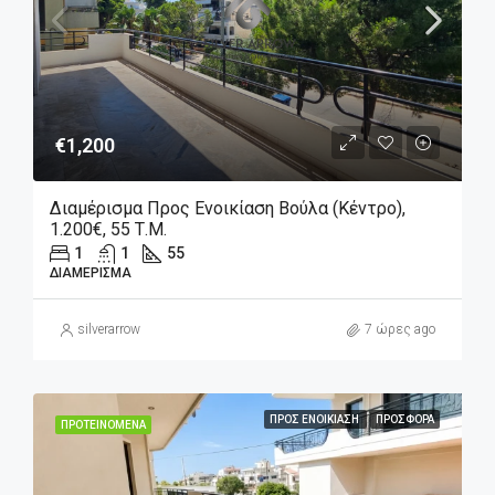
€1,200
Διαμέρισμα Προς Ενοικίαση Βούλα (Κέντρο),
1.200€, 55 Τ.μ.
1
1
55
ΔΙΑΜΈΡΙΣΜΑ
silverarrow
7 ώρες ago
ΠΡΟΣ ΕΝΟΙΚΊΑΣΗ
ΠΡΟΣΦΟΡΆ
ΠΡΟΤΕΙΝΌΜΕΝΑ