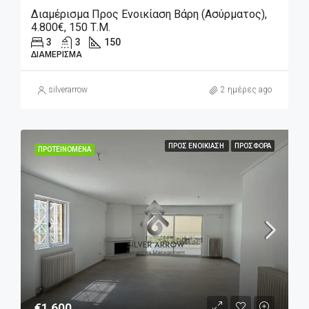
Διαμέρισμα Προς Ενοικίαση Βάρη (Ασύρματος),
4.800€, 150 Τ.μ.
3
3
150
ΔΙΑΜΈΡΙΣΜΑ
silverarrow
2 ημέρες ago
ΠΡΟΣ ΕΝΟΙΚΊΑΣΗ
ΠΡΟΣΦΟΡΆ
ΠΡΟΤΕΙΝΌΜΕΝΑ
€1,600