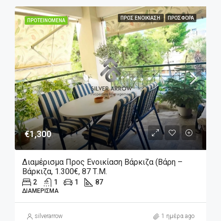
ΠΡΟΣ ΕΝΟΙΚΊΑΣΗ
ΠΡΟΣΦΟΡΆ
ΠΡΟΤΕΙΝΌΜΕΝΑ
€1,300
Διαμέρισμα Προς Ενοικίαση Βάρκιζα (Βάρη –
Βάρκιζα, 1.300€, 87 Τ.μ.
2
1
1
87
ΔΙΑΜΈΡΙΣΜΑ
silverarrow
1 ημέρα ago