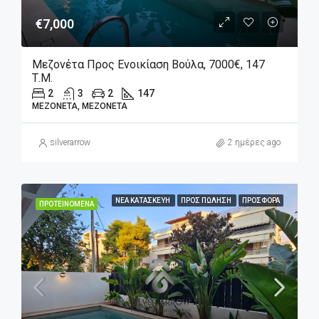
€7,000
Μεζονέτα Προς Ενοικίαση Βούλα, 7000€, 147
Τ.μ.
2
3
2
147
ΜΕΖΟΝΈΤΑ, ΜΕΖΟΝΈΤΑ
silverarrow
2 ημέρες ago
ΝΈΑ ΚΑΤΑΣΚΕΥΉ
ΠΡΟΣ ΠΏΛΗΣΗ
ΠΡΟΣΦΟΡΆ
ΠΡΟΤΕΙΝΌΜΕΝΑ