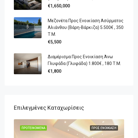
€1,650,000
Μεζονέτα Προς Ενοικίαση Ασύρματος
Αλιάνθου (Βάρη-Βάρκιζα) 5.500€ , 350
Τ.Μ.
€5,500
Διαμέρισμα Προς Ενοικίαση Άνω
Γλυφάδα (Γλυφάδα) 1.800€ , 180 Τ.Μ.
€1,800
Επιλεγμένες Καταχωρίσεις
ΊΑΣΗ
ΠΡΟΤΕΙΝΌΜΕΝΑ
ΠΡΟΣ ΕΝΟΙΚΊΑΣΗ
ΠΡΟ