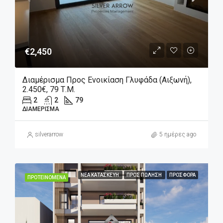
€2,450
Διαμέρισμα Προς Ενοικίαση Γλυφάδα (Αιξωνή),
2.450€, 79 Τ.μ.
2
2
79
ΔΙΑΜΈΡΙΣΜΑ
silverarrow
5 ημέρες ago
ΝΈΑ ΚΑΤΑΣΚΕΥΉ
ΠΡΟΣ ΠΏΛΗΣΗ
ΠΡΟΣΦΟΡΆ
ΠΡΟΤΕΙΝΌΜΕΝΑ