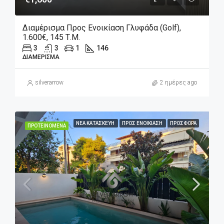
Διαμέρισμα Προς Ενοικίαση Γλυφάδα (Golf),
1.600€, 145 Τ.μ.
3
3
1
146
ΔΙΑΜΈΡΙΣΜΑ
silverarrow
2 ημέρες ago
ΝΈΑ ΚΑΤΑΣΚΕΥΉ
ΠΡΟΣ ΕΝΟΙΚΊΑΣΗ
ΠΡΟΣΦΟΡΆ
ΠΡΟΤΕΙΝΌΜΕΝΑ