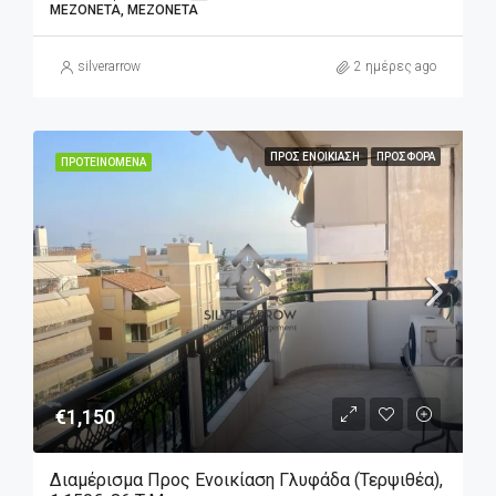
ΜΕΖΟΝΈΤΑ, ΜΕΖΟΝΈΤΑ
silverarrow
2 ημέρες ago
ΠΡΟΣ ΕΝΟΙΚΊΑΣΗ
ΠΡΟΣΦΟΡΆ
ΠΡΟΤΕΙΝΌΜΕΝΑ
€1,150
Διαμέρισμα Προς Ενοικίαση Γλυφάδα (Τερψιθέα),