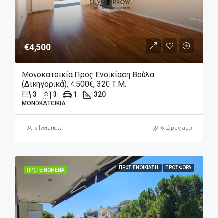
€4,500
Μονοκατοικία Προς Ενοικίαση Βούλα
(Δικηγορικά), 4.500€, 320 Τ.μ.
3
3
1
320
ΜΟΝΟΚΑΤΟΙΚΊΑ
silverarrow
6 ώρες ago
ΠΡΟΣ ΕΝΟΙΚΊΑΣΗ
ΠΡΟΣΦΟΡΆ
ΠΡΟΤΕΙΝΌΜΕΝΑ