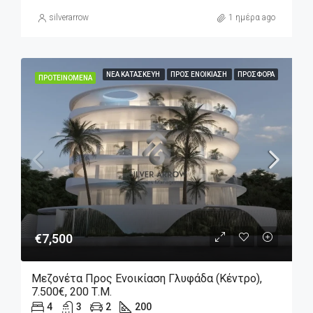
silverarrow
1 ημέρα ago
ΝΈΑ ΚΑΤΑΣΚΕΥΉ
ΠΡΟΣ ΕΝΟΙΚΊΑΣΗ
ΠΡΟΣΦΟΡΆ
ΠΡΟΤΕΙΝΌΜΕΝΑ
€7,500
Μεζονέτα Προς Ενοικίαση Γλυφάδα (Κέντρο),
7.500€, 200 Τ.μ.
4
3
2
200