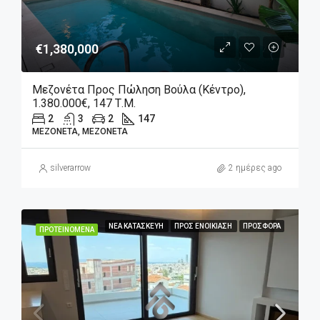
€1,380,000
Μεζονέτα Προς Πώληση Βούλα (Κέντρο),
1.380.000€, 147 Τ.μ.
2
3
2
147
ΜΕΖΟΝΈΤΑ, ΜΕΖΟΝΈΤΑ
silverarrow
2 ημέρες ago
ΝΈΑ ΚΑΤΑΣΚΕΥΉ
ΠΡΟΣ ΕΝΟΙΚΊΑΣΗ
ΠΡΟΣΦΟΡΆ
ΠΡΟΤΕΙΝΌΜΕΝΑ