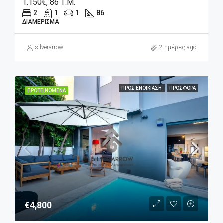
1.150€, 86 Τ.μ.
2
1
1
86
ΔΙΑΜΈΡΙΣΜΑ
silverarrow
2 ημέρες ago
ΠΡΟΣ ΕΝΟΙΚΊΑΣΗ
ΠΡΟΣΦΟΡΆ
ΠΡΟΤΕΙΝΌΜΕΝΑ
€4,800