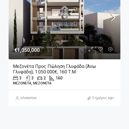
€1,050,000
Μεζονέτα Προς Πώληση Γλυφάδα (Άνω
Γλυφάδα), 1.050.000€, 160 Τ.μ.
3
3
2
160
ΜΕΖΟΝΈΤΑ, ΜΕΖΟΝΈΤΑ
silverarrow
5 ημέρες ago