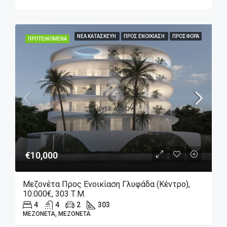
ΝΈΑ ΚΑΤΑΣΚΕΥΉ
ΠΡΟΣ ΕΝΟΙΚΊΑΣΗ
ΠΡΟΣΦΟΡΆ
ΠΡΟΤΕΙΝΌΜΕΝΑ
€10,000
Μεζονέτα Προς Ενοικίαση Γλυφάδα (Κέντρο),
10.000€, 303 Τ.μ.
4
4
2
303
ΜΕΖΟΝΈΤΑ, ΜΕΖΟΝΈΤΑ