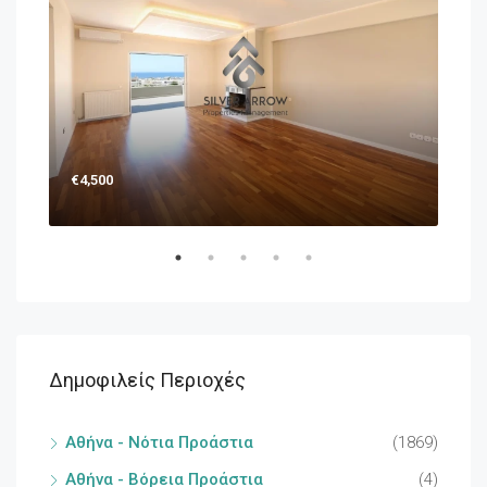
€4,500
€1,
Δημοφιλείς Περιοχές
Αθήνα - Νότια Προάστια
(1869)
Αθήνα - Βόρεια Προάστια
(4)