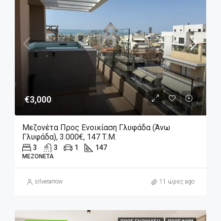
€3,000
Μεζονέτα Προς Ενοικίαση Γλυφάδα (Άνω
Γλυφάδα), 3.000€, 147 Τ.μ.
3
3
1
147
ΜΕΖΟΝΈΤΑ
silverarrow
11 ώρες ago